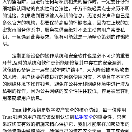
入钓鱼陷阱，当进行任何与私钥相关的操作时，一定要仔仔细
细地确认网站的真实性和合法性，千万不能轻易点击来历不明
的链接，如果收到要求输入私钥的信息，无论对方声称自己是
多么官方的机构，都要保持高度的怀疑态度，因为在正规的加
密货币服务体系中，服务提供商绝对不会主动向用户索要私
钥，一旦遇到此类要求，很有可能就是一场精心策划的诈骗陷
阱。
定期更新设备的操作系统和安全软件也是必不可少的重要
环节,及时的系统和软件更新能够修复其中存在的安全漏洞，
就像给设备穿上一层坚固的“防护铠甲”，大大降低被黑客攻击
的风险，用户还要养成良好的网络使用习惯，不随意在不可信
的网络环境下操作钱包，避免在公共无线网络环境中进行涉及
私钥的操作，因为公共网络的安全性往往较低，容易被黑客利
用来窃取用户信息。
Trust 钱包私钥是数字资产安全的核心防线，每一位使用
Trust 钱包的用户都应该深刻认识到
私钥安全
的重要性，只有
采取切实有效的措施来精心保护它，我们才能够在加密货币的
汹涌浪潮中稳健前行，确保自己的资产安全无虞，真正享受到