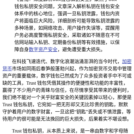
钱包私钥安全问题，文章深入解析私钥在钱包安全
体系中的核心地位，强调一旦私钥泄露，钱包内资
产将面临巨大风险，详细剖析可能导致私钥泄露的
多种场景，如网络攻击、用户操作失误等，提醒用
户务必高度警惕私钥安全，采取诸如不随意在不可
信网站输入私钥、定期备份私钥等有效措施，以保
障自身
数字资产安全
，避免遭受重大损失。
在科技飞速迭代、数字化浪潮汹涌澎湃的当今时代，
加密
货币
市场如同雨后春笋般蓬勃兴起，作为加密货币交易中管理
资产的重要载体，数字钱包已然成为了众多投资者手中不可或
缺的工具，Trust 钱包凭借其操作的便捷性和功能的丰富性，
赢得了不少用户的青睐与信任，在尽情享受其带来的便利时，
我们绝不能对一个关乎财富安全的关键因素掉以轻心，那便是
Trust 钱包私钥，它宛如一把无形却又无比珍贵的钥匙，默默
守护着用户的数字财富，一旦这把“钥匙”丢失或不慎泄露，等
待用户的很可能是无法挽回的巨大损失，后果着实不堪设想。
Trust 钱包私钥，从本质上来说，是一串由数字和字母随