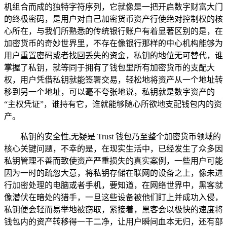
机组合而成的独特字符序列，它就像是一把开启数字财富大门
的终极密码，是用户对自己加密货币资产行使绝对控制权的核
心所在，与我们所熟悉的传统银行账户有着显著区别的是，在
加密货币的奇妙世界里，不存在像银行那样的中心机构能够为
用户重置密码或者找回丢失的资金，私钥的地位无可替代，谁
掌握了私钥，就等同于拥有了钱包里所有加密货币的支配大
权，用户凭借私钥就能签署交易，轻松地将资产从一个地址转
移到另一个地址，可以毫不夸张地说，私钥就是数字资产的
“主权凭证”，谁持有它，谁就能够随心所欲地支配钱包内的资
产。
私钥的安全性,无疑是 Trust 钱包乃至整个加密货币领域的
核心关键问题，不幸的是，在现实生活中，已经发生了众多因
私钥管理不善而致使资产严重损失的真实案例，一些用户可能
因为一时的疏忽大意，将私钥存储在联网的设备之上，像未进
行加密处理的电脑或者手机，要知道，在网络世界中，黑客就
像潜伏在暗处的猎手，一旦这些设备被他们盯上并成功入侵，
私钥便会轻而易举地被窃取，紧接着，黑客会以极快的速度将
钱包内的资产转移得一干二净，让用户瞬间血本无归，还有部