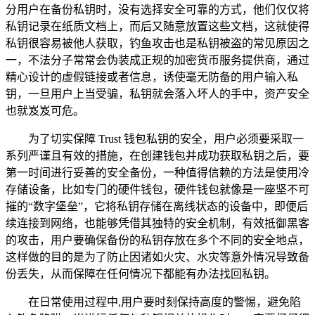
分用户在备份私钥时，没有选择安全可靠的方式，他们仅仅将
私钥记录在纸质文档上，而后又随意放置这些文档，这就使得
私钥很容易被他人获取，钓鱼攻击也是私钥被盗的常见原因之
一，不法分子常常会伪装成正规的加密货币服务提供商，通过
精心设计的虚假链接或者信息，诱使毫无防备的用户输入私
钥，一旦用户上当受骗，私钥就会落入坏人的手中，资产安全
也就岌岌可危。
为了切实保障 Trust 钱包私钥的安全，用户必须要采取一
系列严谨且有效的措施，在创建钱包并成功获取私钥之后，要
第一时间进行妥善的安全备份，一种值得信赖的方法是使用冷
存储设备，比如专门的硬件钱包，硬件钱包就像是一座坚不可
摧的“数字堡垒”，它将私钥存储在离线状态的设备中，即便后
续连接到网络，也能够凭借其独特的安全机制，有效抵御黑客
的攻击，用户要确保备份的私钥存放在多个不同的安全地点，
这样做的目的是为了防止因诸如火灾、水灾等意外情况导致备
份丢失，从而保障在任何情况下都能有办法找回私钥。
在日常使用过程中,用户要时刻保持高度的警惕，避免陷