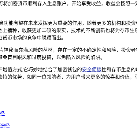
即可将加密货币顺利存入生息账户，开始享受收益，收益会按照
存币生息功能有望在未来发挥更为重要的作用，随着更多的机构和投
地上播种，收获更加丰硕的果实，技术的不断创新也将为存币生
加密货币市场的竞争中脱颖而出。
片神秘而充满风险的丛林，存在一定的不确定性和风险，投资者在参
避免盲目跟风和过度投资，以免陷入风险的陷阱。
资产增值方式,它巧妙地结合了加密钱包的
安全便捷
性和存币生息的
挥其独特的优势，如同一位领航者，为用户带来更多的惊喜和价值
途径
新途径