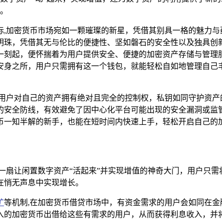
。
际,加密货币市场宛如一颗璀璨的新星，凭借其别具一格的魅力与
眼的明珠，凭借其无与伦比的便捷性、坚如磐石的安全性以及独具创
的那一刻起，便怀揣着为用户提供安全、便捷的加密资产存储与管
安身之所，用户只需拥有这一个钱包，就能轻松自如地管理自己
意味着用户对自己的资产拥有绝对且完全的控制权，私钥如同守护资
安全防线，有效避免了因中心化平台可能出现的安全漏洞或监管风
币一知半解的新手，也能在短时间内快速上手，轻松开启自己的
了一扇让闲置数字资产“活起来”并实现增值的神奇大门，用户只需
在悄无声息中实现增长。
矿
等机制,在加密货币借贷市场中，有资金需求的用户会如同在
户存入的加密货币出借给这些有需求的用户，从而获得利息收入，