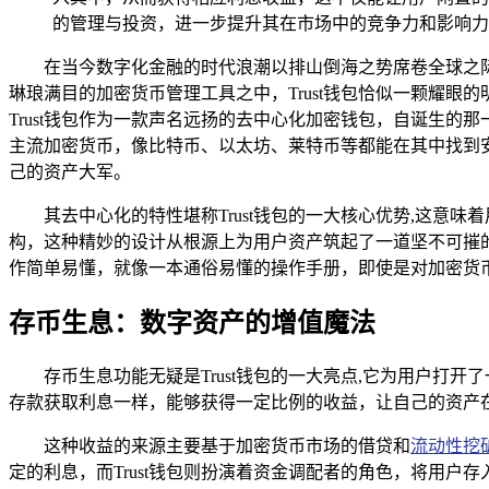
的管理与投资，进一步提升其在市场中的竞争力和影响力
在当今数字化金融的时代浪潮以排山倒海之势席卷全球之
琳琅满目的加密货币管理工具之中，Trust钱包恰似一颗耀
Trust钱包作为一款声名远扬的去中心化加密钱包，自诞生
主流加密货币，像比特币、以太坊、莱特币等都能在其中找到
己的资产大军。
其去中心化的特性堪称Trust钱包的一大核心优势,这
构，这种精妙的设计从根源上为用户资产筑起了一道坚不可摧的
作简单易懂，就像一本通俗易懂的操作手册，即使是对加密货
存币生息：数字资产的增值魔法
存币生息功能无疑是Trust钱包的一大亮点,它为用户打开
存款获取利息一样，能够获得一定比例的收益，让自己的资产
这种收益的来源主要基于加密货币市场的借贷和
流动性挖
定的利息，而Trust钱包则扮演着资金调配者的角色，将用