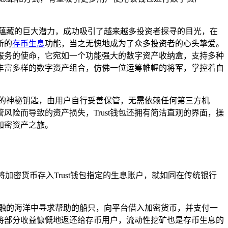
蕴藏的巨大潜力，成功吸引了越来越多投资者探寻的目光，在
新的
存币生息
功能，当之无愧地成为了众多投资者的心头挚爱。
理服务的使命，它宛如一个功能强大的数字资产收纳盒，支持多种
丰富多样的数字资产组合，仿佛一位运筹帷幄的将军，掌控着自
产的神秘钥匙，由用户自行妥善保管，无需依赖任何第三方机
险而导致的资产损失，Trust钱包还拥有简洁直观的界面，操
加密资产之旅。
将加密货币存入Trust钱包指定的生息账户，就如同在传统银行
金融的海洋中寻求帮助的船只，向平台借入加密货币，并支付一
并将部分收益慷慨地返还给存币用户，流动性挖矿也是存币生息的