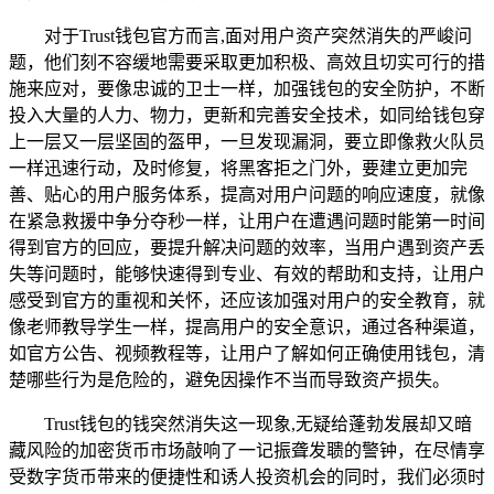
对于Trust钱包官方而言,面对用户资产突然消失的严峻问
题，他们刻不容缓地需要采取更加积极、高效且切实可行的措
施来应对，要像忠诚的卫士一样，加强钱包的安全防护，不断
投入大量的人力、物力，更新和完善安全技术，如同给钱包穿
上一层又一层坚固的盔甲，一旦发现漏洞，要立即像救火队员
一样迅速行动，及时修复，将黑客拒之门外，要建立更加完
善、贴心的用户服务体系，提高对用户问题的响应速度，就像
在紧急救援中争分夺秒一样，让用户在遭遇问题时能第一时间
得到官方的回应，要提升解决问题的效率，当用户遇到资产丢
失等问题时，能够快速得到专业、有效的帮助和支持，让用户
感受到官方的重视和关怀，还应该加强对用户的安全教育，就
像老师教导学生一样，提高用户的安全意识，通过各种渠道，
如官方公告、视频教程等，让用户了解如何正确使用钱包，清
楚哪些行为是危险的，避免因操作不当而导致资产损失。
Trust钱包的钱突然消失这一现象,无疑给蓬勃发展却又暗
藏风险的加密货币市场敲响了一记振聋发聩的警钟，在尽情享
受数字货币带来的便捷性和诱人投资机会的同时，我们必须时