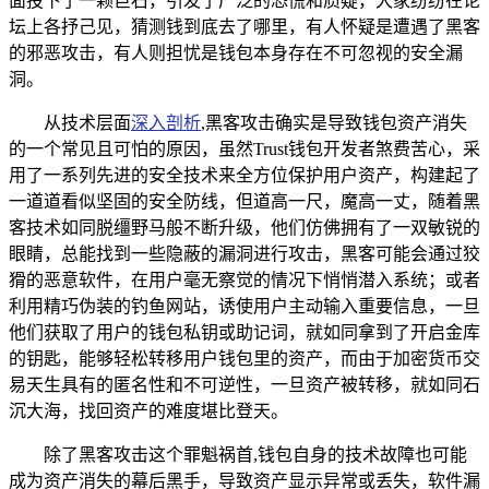
面投下了一颗巨石，引发了广泛的恐慌和质疑，大家纷纷在论
坛上各抒己见，猜测钱到底去了哪里，有人怀疑是遭遇了黑客
的邪恶攻击，有人则担忧是钱包本身存在不可忽视的安全漏
洞。
从技术层面
深入剖析
,黑客攻击确实是导致钱包资产消失
的一个常见且可怕的原因，虽然Trust钱包开发者煞费苦心，采
用了一系列先进的安全技术来全方位保护用户资产，构建起了
一道道看似坚固的安全防线，但道高一尺，魔高一丈，随着黑
客技术如同脱缰野马般不断升级，他们仿佛拥有了一双敏锐的
眼睛，总能找到一些隐蔽的漏洞进行攻击，黑客可能会通过狡
猾的恶意软件，在用户毫无察觉的情况下悄悄潜入系统；或者
利用精巧伪装的钓鱼网站，诱使用户主动输入重要信息，一旦
他们获取了用户的钱包私钥或助记词，就如同拿到了开启金库
的钥匙，能够轻松转移用户钱包里的资产，而由于加密货币交
易天生具有的匿名性和不可逆性，一旦资产被转移，就如同石
沉大海，找回资产的难度堪比登天。
除了黑客攻击这个罪魁祸首,钱包自身的技术故障也可能
成为资产消失的幕后黑手，导致资产显示异常或丢失，软件漏