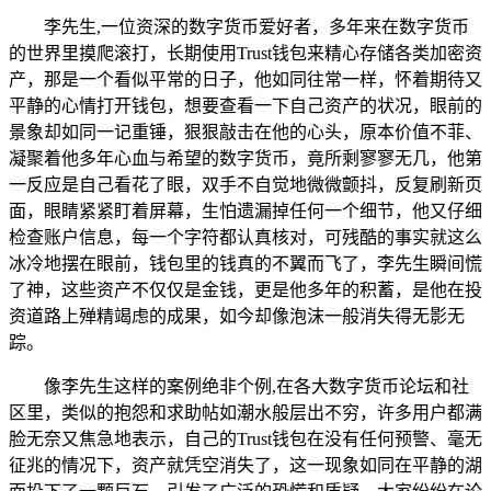
李先生,一位资深的数字货币爱好者，多年来在数字货币
的世界里摸爬滚打，长期使用Trust钱包来精心存储各类加密资
产，那是一个看似平常的日子，他如同往常一样，怀着期待又
平静的心情打开钱包，想要查看一下自己资产的状况，眼前的
景象却如同一记重锤，狠狠敲击在他的心头，原本价值不菲、
凝聚着他多年心血与希望的数字货币，竟所剩寥寥无几，他第
一反应是自己看花了眼，双手不自觉地微微颤抖，反复刷新页
面，眼睛紧紧盯着屏幕，生怕遗漏掉任何一个细节，他又仔细
检查账户信息，每一个字符都认真核对，可残酷的事实就这么
冰冷地摆在眼前，钱包里的钱真的不翼而飞了，李先生瞬间慌
了神，这些资产不仅仅是金钱，更是他多年的积蓄，是他在投
资道路上殚精竭虑的成果，如今却像泡沫一般消失得无影无
踪。
像李先生这样的案例绝非个例,在各大数字货币论坛和社
区里，类似的抱怨和求助帖如潮水般层出不穷，许多用户都满
脸无奈又焦急地表示，自己的Trust钱包在没有任何预警、毫无
征兆的情况下，资产就凭空消失了，这一现象如同在平静的湖