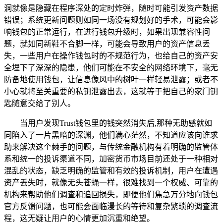
洞就像是隐藏在程序深处的定时炸弹，随时可能引发资产数据
错误；系统更新问题则如同一场没有规划好的手术，可能会影
响钱包的正常运行，在进行钱包升级时，如果出现兼容性问
题，就如同新鞋不合脚一样，可能会导致用户的资产信息丢
失，一些用户在操作钱包时的不规范行为，也给自己的资产安
全埋下了深深的隐患，他们可能在不安全的网络环境下，毫无
防备地使用钱包，让信息像风中的树叶一样轻易泄露；或者不
小心就将至关重要的私钥泄露出去，这就等于把自己的家门钥
匙随意交给了别人。
当用户发现Trust钱包里的钱突然消失后,那种无助感就如
同陷入了一片黑暗的深渊，他们满心茫然，不知道应该向谁求
助来解决这个棘手的问题，与传统金融机构有着明确的监管体
系和统一的投诉渠道不同，加密货币市场目前还处于一种相对
混乱的状态，缺乏明确的监管和有效的投诉机制，用户在遭遇
资产丢失时，就像无头苍蝇一样，很难找到一个权威、可靠的
机构来帮助他们调查和追回损失，即便他们焦急万分地向钱包
官方反馈问题，也可能会面临漫长的等待和复杂繁琐的调查流
程，这无疑让用户的心情更加沉重和绝望。