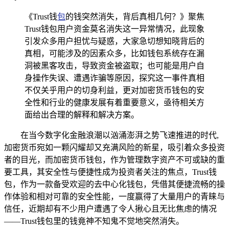
《Trust钱
包
的钱突然消失，背后真相几何？》聚焦
Trust钱包用户资金莫名消失这一异常情况，此现象
引发众多用户担忧与疑惑，大家急切想知晓背后的
真相，可能涉及的因素众多，比如钱包系统存在漏
洞被黑客攻击，导致资金被盗取；也可能是用户自
身操作失误、遭遇诈骗等原因，探究这一事件真相
不仅关乎用户的切身利益，更对加密货币钱包的安
全性和行业的健康发展有着重要意义，亟待相关方
面给出合理的解释和解决方案。
在当今数字化金融浪潮以汹涌澎湃之势飞速推进的时代,
加密货币宛如一颗闪耀却又充满风险的新星，吸引着众多投资
者的目光，而加密货币钱包，作为管理数字资产不可或缺的重
要工具，其安全性与便捷性成为投资者关注的焦点，Trust钱
包，作为一款备受欢迎的去中心化钱包，凭借其便捷流畅的操
作体验和相对可靠的安全性能，一度赢得了大量用户的青睐与
信任，近期却有不少用户遭遇了令人揪心且无比焦虑的情况
——Trust钱包里的钱竟神不知鬼不觉地突然消失。