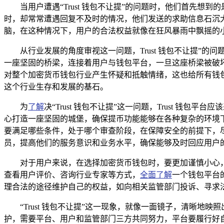
当用户遭遇“Trust 钱包不让提”的问题时，他们首先
时，却常常遭遇回复不及时的情况，他们发送的求助信息石沉
脑，在这种情况下，用户的合法权益就像在狂风暴雨中飘摇的小
从行业发展的角度审视这一问题，Trust 钱包不让提
一座坚固的桥梁，连接着用户与钱包平台，一旦这座桥梁被破
对整个加密货币钱包行业产生怀疑和抵触情绪，这也给所有钱
这个行业生存和发展的基石。
为
了解
决“Trust 钱包不让提”这一问题，Trust 
心打造一座坚固的城堡，确保提币功能能够在各种复杂的环境
要满足哪些条件，处于哪个审查阶段，在保障安全的前提下，
员，提高他们的服务意识和业务水平，确保能够及时回应用户
对于用户来说，在选择加密货币钱包时，要更加谨慎小心
查看用户评价、咨询行业专家等方式，
全面了解
一个钱包平台
理合法的途径维护自己的权益，如向相关监管部门投诉、寻求
“Trust 钱包不让提”这一现象，就像一面镜子，清晰
护，需要平台、用户和监管部门三方共同努力，平台要履行好