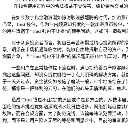
在钱包使用过程中的合法权益不受侵害，维护金融交易的
在如今数字化金融浪潮如惊涛骇浪般翻腾的时代，加密货
凸显，Trust 钱包，作为业内颇具知名度的一款加密货币
的用户遭遇了“Trust 钱包不让提”的棘手问题，这如同一道
对于众多投资者而言，将自己辛苦积攒或精心投资所得的
景，期望在市场机遇降临之时，能够自由地提取自己的资产，
燃眉之急，当“Trust 钱包不让提”的情况毫无征兆地出现时
一些用户在正常操作提币流程时，满心期待着资产能够顺
抛出这些问题，却没有提供哪怕一丁点儿明确的解决方案，就
子一天天过去，资金就宛如被施了魔法一般，牢牢地冻结在了
待，都像是一把锋利的刀刃，在他们的心头无情地割着，焦虑
造成“Trust 钱包不让提”的原因或许是多方面的，从
面临的技术挑战犹如汹涌的潮水般日益增多，网络拥堵就像城
故障，而在合规方面，为了防范洗钱、诈骗等违法犯罪活动，
判，而不是让用户陷入无尽的等待和困惑之中，目前的审查机