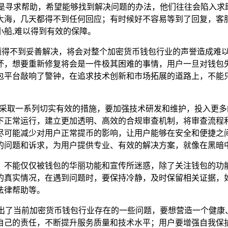
想到的是寻求帮助，希望能够找到解决问题的办法，他们往往会陷
大海，几天都得不到任何回应；有时候好不容易等到了回复，客
船,难以得到有效的保障。
”的问题得不到妥善解决，将会对整个加密货币钱包行业的声誉造成
坏，想要重新修复将会是一件极其困难的事情，用户一旦对钱包
包平台敲响了警钟，在追求技术创新和市场拓展的道路上，不能只
钱包平台应该采取一系列切实有效的措施，要加强技术研发和维护，投
下正常运行，建立更加透明、高效的合规审查机制，将审查流程
尽可能减少对用户正常提币的影响，让用户能够在安全和便捷之
的问题和诉求，为用户提供专业、有效的解决方案，就像在黑暗中
，不能仅仅被钱包的华丽功能和宣传所迷惑，除了关注钱包的功
的真实情况，在遇到问题时，要保持冷静，及时保留相关证据，
法律帮助等。
地映照出了当前加密货币钱包行业存在的一些问题，要想营造一个
自己的责任，不断提升服务质量和技术水平；用户要增强自我保