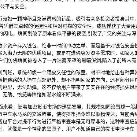
公平与安全。
币宛如一颗神秘且充满诱惑的新星，吸引着众多投资者投身其中
钱包，曾凭借其卓越的便捷性和相对可靠的安全性，成功俘获了大量
锐利的闪电，瞬间划破了原本看似平静的夜空,引发了广泛的关注与
数字资产存入钱包，绝非一时的冲动之举，而是基于对钱包安全
买入潜力无限的优质项目；或是在遭遇突发资金需求时，如家人
，用户们仿佛瞬间被卷入了一片迷雾笼罩的黑暗深渊,陷入了前所未
利到账，系统却像一个顽皮又任性的孩童，时不时地给出各种异
像把迷路的人扔在荒郊野外，却不指明回家的方向，还有部分用
钱包里，无法动弹，这不仅给用户带来了实实在在的经济损失风
、无助、愤怒等情绪如潮水般不断涌来。
技术层面来看，随着加密货币市场的迅猛发展，其规模如同滚雪球
市中车水马龙的交通堵塞，使得提币指令难以顺畅传达；智能合
钱包平台对提币行为进行严格审查本是无可厚非的，这种审查应
制，就像是一个神秘的黑匣子，用户不知道自己的提币申请卡在了