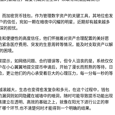
，而加密货币钱包，作为管理数字资产的关键工具，其地位愈发
用户的信任，宛如一颗在暗夜中闪耀的明星，近期却有越来越多
深深的担忧。
性和便捷性的高度信任，他们怀揣着对资产合理配置的美好愿
的紧急医疗费用、突发的生意周转等情况，能及时支取资产以解
有的困境。
常提示，如网络问题、合约错误等，但令人沮丧的是，系统仅仅
户在小心翼翼地提交提币申请后，开始了漫长而煎熬的等待，日
险，更让他们的内心承受着巨大的心理压力，每一分每一秒的等
一般越滚越大，生态也变得愈发复杂和多元，在这个过程中，钱包
约漏洞则如同隐藏在城墙中的暗洞，随时可能导致提币功能出现
该建立在透明、高效的基础之上，就像在阳光下进行公正的审
哪个环节,也不清楚何时才能得到一个明确的结果。