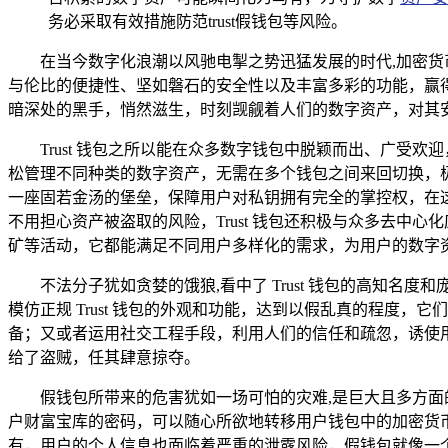
务必采取有效措施防范trust假钱包等风险。
在当今数字化浪潮以风驰电掣之势迅猛发展的时代,加密货
与伦比的便捷性、坚如磐石的安全性以及丰富多彩的功能，赢得了
暗深处的黑手，悄然滋生，时刻觊觎着人们的数字资产，对其
Trust 钱包之所以能在众多数字钱包中脱颖而出、广
松管理不同种类的数字资产，无需在多个钱包之间来回切换，
一座固若金汤的堡垒，保障用户对私钥拥有完全的掌控权，在这个
不用担心资产被盗取的风险，Trust 钱包还积极与众多去中心
矿等活动，它都能满足不同用户多样化的需求，为用户的数字
不法分子犹如贪婪的饿狼,看中了 Trust 钱包的高知名
模仿正规 Trust 钱包的外观和功能，达到以假乱真的程度
备；又或者运用社交工程手段，利用人们的信任和疏忽，诱使
给了盗贼，任其肆意掠夺。
假钱包所带来的危害犹如一场可怕的灾难,是巨大且多方
户财富宝库的密码，可以随心所欲地转移用户钱包中的加密货
有，用户的个人信息也面临着严重的泄露风险，假钱包就像一