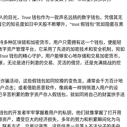
目光，Trust 钱包作为一款声名远扬的数字钱包，凭借其无
知名度如日中天般不断攀升，“trust 假钱包”犹如隐匿在黑
支持多种区块链和加密货币，用户只需拥有这一个钱包，便能轻
数字资产管理平台，它采用了先进的加密技术和安全机制，宛如
ust 钱包的精心守护，用户能够安心地存储和交易加密货币，
景，无论是进行刺激的交易、灵活的借贷，还是充满挑战的挖
”来实施诈骗活动，这些假钱包如同狡猾的变色龙，通常会千方百计地
惑用户点击；或者借助恶意软件，像病毒一样悄悄潜入用户的设
己辛苦积累的数字资产存入假钱包，就如同将自己的财富拱手送
钱包的开发者牢牢掌握着用户的私钥，他们就像掌握了打开用
额资产，遭受巨大的经济损失，多年的努力和积累瞬间化为乌
、联系方式、交易记录等，这些信息一旦落入不法分子的手中，