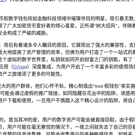
币和数字钱包宛如金融科技领域中璀璨夺目的明星，吸引着无数人的
广大加密货币爱好者的倾心喜爱，正所谓“树大招风”，伴随着它的
安全构成了严峻的威胁。
受欢迎，背后有着诸多令人瞩目的原因，它展现出了强大的兼容性，
极大地提高了资产管理的效率，仿佛为用户打造了一个一站式的
虚拟的数字世界里，私钥就如同开启财富之门的钥匙，有了 Tr
化应用（
DApp
s）深度集成，为用户开启了一个丰富多彩的使用场
资产之旅增添了更多的可能性。
度和庞大的用户群体，他们心怀不轨，精心制造出“trust 假钱包
，它们可能会通过虚假的推广链接，如同隐藏在花丛中的陷阱，诱
用户下载和使用，一旦用户不慎踏入这个精心设计的陷阱，将自
面的，首当其冲的是，用户的数字资产可能会被直接窃取，由于假
币，用户可能在毫无察觉的情况下，一夜之间就失去了自己的巨
个贪婪的信息收集器，可能会收集用户的各种敏感信息，如姓名