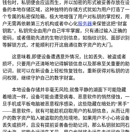
钱包时，私钥便会应运而生，并以加密的形式被妥善存放在设
备的本地存储区域，这种独特的存储方式犹如为用户打造了一
个专属的私密保险箱，极大地增强了用户对私钥的掌控权，用
户无需再依赖第三方机构或者中心化
服务器
来保管这把“财富
钥匙”，私钥完全由用户自己牢牢掌握，只有通过输入正确的
密码，或者借助先进的生物识别信息，如指纹识别、面部识别
等解锁方式，才能顺利打开这扇通往数字资产的大门。
这意味着,即便设备遭遇意外情况，比如丢失、被盗或者
损坏，只要用户还清晰地记得解锁信息以及那串至关重要的助
记词，就可以在新设备上轻松恢复钱包，重新获得对私钥的访
问权限，继续守护自己的数字财富。
本地设备存储并非毫无风险,就像平静的湖面下可能隐藏
着暗流一样，设备可能会遭受病毒、恶意软件的悄然侵蚀，一
旦手机或平板电脑被恶意程序感染，这些隐藏在暗处的“黑手”
——恶意软件，就有可能趁机窃取用户的私钥信息，从而让用
户的数字资产陷入被盗取的危险境地，如果用户不小心将设备
丢失或损坏，且没有提前妥善备份助记词，那么私钥就如同石