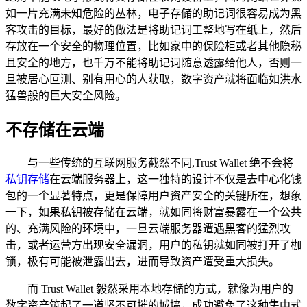
如一片充满未知危险的丛林，电子存储的助记词很容易成为黑
客攻击的目标，最好的做法是将助记词工整地写在纸上，然后
存放在一个安全的物理位置，比如家中的保险柜或者其他隐秘
且安全的地方，也千万不能将助记词随意透露给他人，否则一
旦被居心叵测、别有用心的人获取，数字资产就将面临如洪水
猛兽般的巨大安全风险。
不存储在云端
与一些传统的互联网服务截然不同,Trust Wallet 绝不会将
私钥存储
在云端服务器上，这一独特的设计不仅是去中心化钱
包的一个显著特点，更是保障用户资产安全的关键所在，想象
一下，如果私钥被存储在云端，就如同将财富暴露在一个公共
的、充满风险的环境中，一旦云端服务器遭遇黑客的猛烈攻
击，或者运营方出现安全漏洞，用户的私钥就如同被打开了枷
锁，极有可能被泄露出去，进而导致资产遭受重大损失。
而 Trust Wallet 毅然采用本地存储的方式，就像为用户的
数字资产筑起了一道坚不可摧的城墙，成功避免了这种集中式