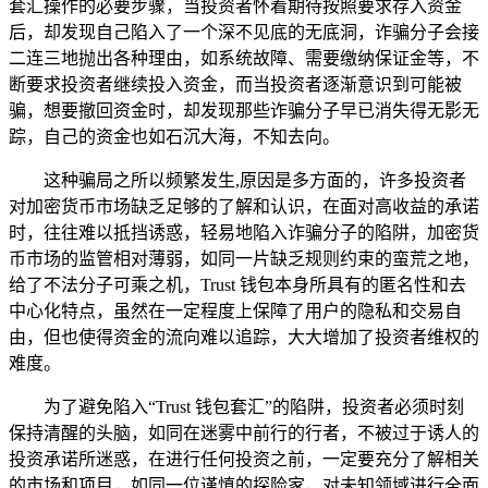
套汇操作的必要步骤，当投资者怀着期待按照要求存入资金
后，却发现自己陷入了一个深不见底的无底洞，诈骗分子会接
二连三地抛出各种理由，如系统故障、需要缴纳保证金等，不
断要求投资者继续投入资金，而当投资者逐渐意识到可能被
骗，想要撤回资金时，却发现那些诈骗分子早已消失得无影无
踪，自己的资金也如石沉大海，不知去向。
这种骗局之所以频繁发生,原因是多方面的，许多投资者
对加密货币市场缺乏足够的了解和认识，在面对高收益的承诺
时，往往难以抵挡诱惑，轻易地陷入诈骗分子的陷阱，加密货
币市场的监管相对薄弱，如同一片缺乏规则约束的蛮荒之地，
给了不法分子可乘之机，Trust 钱包本身所具有的匿名性和去
中心化特点，虽然在一定程度上保障了用户的隐私和交易自
由，但也使得资金的流向难以追踪，大大增加了投资者维权的
难度。
为了避免陷入“Trust 钱包套汇”的陷阱，投资者必须时刻
保持清醒的头脑，如同在迷雾中前行的行者，不被过于诱人的
投资承诺所迷惑，在进行任何投资之前，一定要充分了解相关
的市场和项目，如同一位谨慎的探险家，对未知领域进行全面