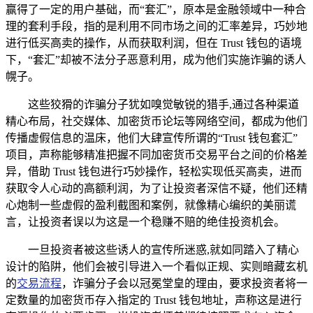
赢得了一定的用户基础，而“套汇”，原本是金融领域中一种合
理的套利手段，指的是利用不同市场之间的汇率差异，巧妙地
进行低买高卖的操作，从而获取利润，但在 Trust 钱包的语境
下，“套汇”却被不法分子恶意利用，成为他们实施诈骗的诱人
幌子。
这些狡猾的诈骗分子犹如嗅觉敏锐的猎手,通过各种渠道
精心布局，社交媒体、加密货币论坛等网络空间，都成为他们
传播虚假信息的温床，他们大肆宣传所谓的“Trust 钱包套汇”
项目，声称能够精准把握不同加密货币交易平台之间的价格差
异，借助 Trust 钱包进行巧妙操作，轻松实现低买高卖，进而
获取令人心动的高额利润，为了让投资者深信不疑，他们还精
心炮制一些虚假的盈利截图和案例，就像精心编织的美丽谎
言，让投资者误以为这是一个稳赚不赔的绝佳投资机会。
一旦投资者被这些诱人的宣传所迷惑,就如同踏入了精心
设计的陷阱，他们会被引导进入一个看似正规、实则暗藏玄机
的
交易流程
，诈骗分子会以冠冕堂皇的理由，要求投资者将一
定数量的加密货币存入指定的 Trust 钱包地址，声称这是进行