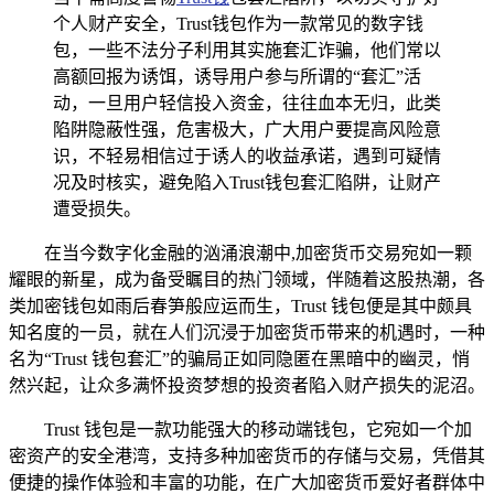
个人财产安全，Trust钱包作为一款常见的数字钱
包，一些不法分子利用其实施套汇诈骗，他们常以
高额回报为诱饵，诱导用户参与所谓的“套汇”活
动，一旦用户轻信投入资金，往往血本无归，此类
陷阱隐蔽性强，危害极大，广大用户要提高风险意
识，不轻易相信过于诱人的收益承诺，遇到可疑情
况及时核实，避免陷入Trust钱包套汇陷阱，让财产
遭受损失。
在当今数字化金融的汹涌浪潮中,加密货币交易宛如一颗
耀眼的新星，成为备受瞩目的热门领域，伴随着这股热潮，各
类加密钱包如雨后春笋般应运而生，Trust 钱包便是其中颇具
知名度的一员，就在人们沉浸于加密货币带来的机遇时，一种
名为“Trust 钱包套汇”的骗局正如同隐匿在黑暗中的幽灵，悄
然兴起，让众多满怀投资梦想的投资者陷入财产损失的泥沼。
Trust 钱包是一款功能强大的移动端钱包，它宛如一个加
密资产的安全港湾，支持多种加密货币的存储与交易，凭借其
便捷的操作体验和丰富的功能，在广大加密货币爱好者群体中