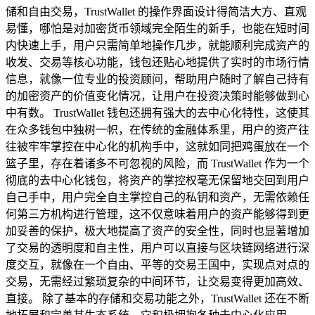
储和自由交易，TrustWallet 的操作界面设计得简洁大方、直观
易懂，哪怕是对加密货币领域完全陌生的新手，也能在短时间
内快速上手，用户只需简单地操作几步，就能顺利完成资产的
收发、交易等核心功能，钱包还贴心地提供了实时的市场行情
信息，就像一位专业的投资顾问，帮助用户随时了解自己持有
的加密资产的价值变化情况，让用户在投资决策时能够做到心
中有数。 TrustWallet 钱包还拥有强大的去中心化特性，这使其
在众多钱包中独树一帜，在传统的金融体系里，用户的资产往
往被牢牢掌控在中心化的机构手中，这就如同把鸡蛋放在一个
篮子里，存在着诸多不可忽视的风险，而 TrustWallet 作为一个
彻底的去中心化钱包，将资产的掌控权毫无保留地交回到用户
自己手中，用户完全自主掌控自己的私钥和资产，无需依赖任
何第三方机构进行管理，这不仅意味着用户的资产能够得到更
加妥善的保护，极大地提高了资产的安全性，同时也显著增加
了交易的透明度和自主性，用户可以直接与区块链网络进行深
度交互，就像在一个自由、平等的交易王国中，实现点对点的
交易，无需经过繁琐复杂的中间环节，让交易变得更加高效、
直接。 除了基本的存储和交易功能之外，TrustWallet 还在不断