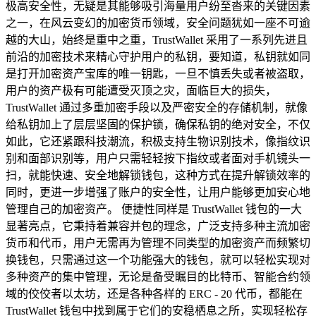
极高安全性，无疑是其能够吸引海量用户纷至沓来的关键因素
之一，在风云变幻的加密货币领域，安全问题犹如一座不可逾
越的大山，始终是重中之重，TrustWallet 采用了一系列先进且
前沿的加密技术来精心守护用户的私钥，要知道，私钥就如同
是打开加密资产宝库的唯一钥匙，一旦不慎丢失或者被盗取，
用户的资产极有可能遭受灭顶之灾，面临巨大的损失，
TrustWallet 通过多重加密手段以及严密安全的存储机制，就像
给私钥加上了层层坚固的保护锁，确保私钥的绝对安全，不仅
如此，它还紧跟科技潮流，积极支持生物识别技术，像指纹识
别和面部识别等，用户只需轻轻按下指纹或者面对手机镜头一
扫，就能快速、安全地解锁钱包，这种方式在提升解锁效率的
同时，更进一步增强了账户的安全性，让用户能够更加安心地
管理自己的加密资产。 便捷性同样是 TrustWallet 钱包的一大
显著亮点，它秉持着兼容并包的理念，广泛支持多种主流加密
货币和代币，用户无需再为管理不同类型的加密资产而频繁切
换钱包，只需通过这一个功能强大的钱包，就可以轻松实现对
多种资产的集中管理，无论是备受瞩目的比特币、智能合约领
域的佼佼者以太坊，还是各种各样的 ERC - 20 代币，都能在
TrustWallet 钱包中找到属于它们的安稳栖息之所，实现轻松存