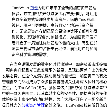
TrustWallet
钱包
为用户带来了全新的加密资产管理
体验，它在加密资产领域发挥着重要作用，能让用
户以全新方式管理各类加密资产，借助 TrustWallet
钱包，用户可更便捷、高效且安全地进行资产操
作，无论是资产存储还是交易流转等环节都可能得
到优化，其独特功能与创新模式，为加密资产爱好
者开启了一扇通往优质管理体验的大门，有望在加
密资产管理市场中占据重要地位，满足用户对加密
资产科学管理的需求。
在当今迅猛发展的数字化时代浪潮中，加密货币市场宛如
一颗冉冉升起且光芒愈发耀眼的新星，呈现出蓬勃向上的繁荣
发展态势，在这个充满机遇与挑战的领域里，加密资产的有效
管理自然而然地成为了众多投资者密切关注与深入探讨的核心
焦点，而 TrustWallet 钱包，就像是这片加密货币领域璀璨星空
中的一颗闪亮明星，以其卓越出众的安全性、便捷高效的操作
体验以及丰富多样的功能特性，为广大用户开启了一场全新且
极具魅力的
加密资产管理
奇妙之旅。 TrustWallet 钱包所具备的