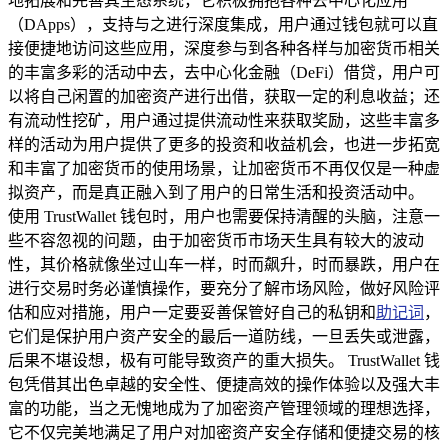
地拓展和完善其生态系统，它积极拥抱各种去中心化应用
（DApps），支持与之进行深度集成，用户通过钱包就可以直
接便捷地访问这些应用，深度参与到各种各样与加密货币相关
的丰富多彩的活动中去，去中心化金融（DeFi）借贷，用户可
以将自己闲置的加密资产进行出借，获取一定的利息收益；还
有流动性挖矿，用户通过提供流动性来获取奖励，这些丰富多
样的活动为用户提供了更多的投资和收益机会，也进一步拓宽
和丰富了加密货币的使用场景，让加密货币不再仅仅是一种虚
拟资产，而是真正融入到了用户的日常生活和投资活动中。
使用 TrustWallet 钱包时，用户也需要保持清醒的头脑，注意一
些不容忽视的问题，由于加密货币市场天生具有较大的波动
性，其价格就像坐过山车一样，时而飙升，时而暴跌，用户在
进行交易时务必谨慎操作，要充分了解市场风险，做好风险评
估和应对措施，用户一定要妥善保管好自己的私钥和
助记词
，
它们是保护用户资产安全的最后一道防线，一旦丢失或泄露，
后果不堪设想，极有可能导致资产的重大损失。 TrustWallet 钱
包凭借其出色卓越的安全性、便捷高效的操作体验以及强大丰
富的功能，当之无愧地成为了加密资产管理领域的理想选择，
它不仅完美地满足了用户对加密资产安全存储和便捷交易的核