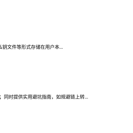
、私钥文件等形式存储在用户本...
素；同时提供实用避坑指南，如规避链上转...