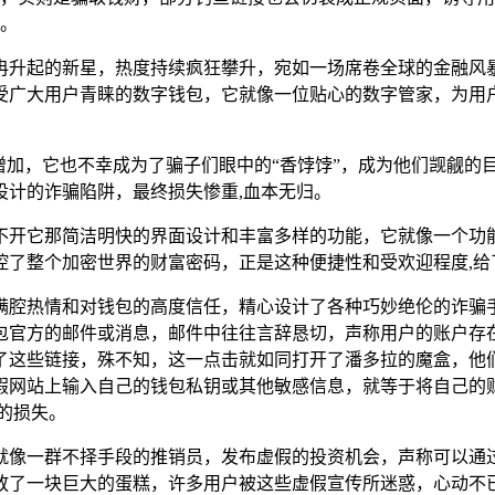
。
冉升起的新星，热度持续疯狂攀升，宛如一场席卷全球的金融风
款备受广大用户青睐的数字钱包，它就像一位贴心的数字管家，为用
不断增加，它也不幸成为了骗子们眼中的“香饽饽”，成为他们觊
设计的诈骗陷阱，最终损失惨重,血本无归。
，离不开它那简洁明快的界面设计和丰富多样的功能，它就像一个
控了整个加密世界的财富密码，正是这种便捷性和受欢迎程度,给
满腔热情和对钱包的高度信任，精心设计了各种巧妙绝伦的诈骗
t钱包官方的邮件或消息，邮件中往往言辞恳切，声称用户的账户
这些链接，殊不知，这一点击就如同打开了潘多拉的魔盒，他们会
假网站上输入自己的钱包私钥或其他敏感信息，就等于将自己的
的损失。
像一群不择手段的推销员，发布虚假的投资机会，声称可以通过T
放了一块巨大的蛋糕，许多用户被这些虚假宣传所迷惑，心动不