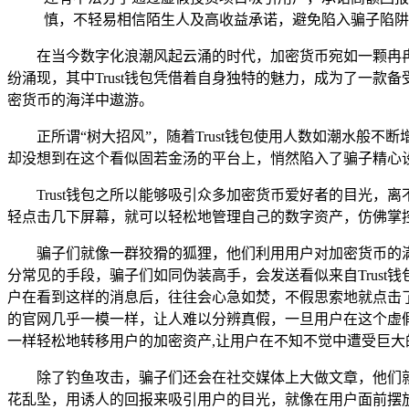
慎，不轻易相信陌生人及高收益承诺，避免陷入骗子陷阱
在当今数字化浪潮风起云涌的时代，加密货币宛如一颗冉
纷涌现，其中Trust钱包凭借着自身独特的魅力，成为了一
密货币的海洋中遨游。
正所谓“树大招风”，随着Trust钱包使用人数如潮水般
却没想到在这个看似固若金汤的平台上，悄然陷入了骗子精心
Trust钱包之所以能够吸引众多加密货币爱好者的目光
轻点击几下屏幕，就可以轻松地管理自己的数字资产，仿佛掌
骗子们就像一群狡猾的狐狸，他们利用用户对加密货币的
分常见的手段，骗子们如同伪装高手，会发送看似来自Trus
户在看到这样的消息后，往往会心急如焚，不假思索地就点击了
的官网几乎一模一样，让人难以分辨真假，一旦用户在这个虚
一样轻松地转移用户的加密资产,让用户在不知不觉中遭受巨大
除了钓鱼攻击，骗子们还会在社交媒体上大做文章，他们就
花乱坠，用诱人的回报来吸引用户的目光，就像在用户面前摆