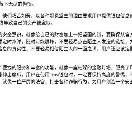
留下无尽的悔恨。
用户，他们巧舌如簧，以各种冠冕堂皇的理由要求用户提供钱包信
终导致自己的资产被盗取。
己的安全意识，就像给自己的财富加上一把坚固的锁，要确保从官方
颗定时炸弹，随时可能爆炸，不要轻易点击陌生人发送的链接，
信息的真实性，不要轻易相信陌生人的一面之词，用户还应该定
提供了便捷的服务和丰富的功能，就像一座璀璨的金融灯塔，照亮
伸出魔爪，用户在使用Trust钱包时，一定要保持高度的警惕
，就像一位严厉的法官，打击各种诈骗行为，为用户创造一个安
。