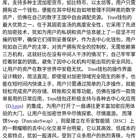
库，支持多种主流加密货币，如比特币、以太坊等，用户只需
拥有这一个钱包，便能在其中轻松自如地管理不同种类的数字
资产，仿佛在自己的数字王国中自由调配资源。 Trust钱包的
最大优势之一，在于其固若金汤的高度安全性，它采用了先进
的加密技术，犹如为用户的私钥和资产信息披上了一层坚不可
摧的铠甲，确保它们得到妥善保护，作为去中心化钱包，用户
宛如自己资产的主宰，对资产拥有完全的控制权，无需依赖第
三方机构，这就好比在没有中间人干涉的情况下，自己牢牢掌
控着财富的钥匙，避免了因中心化机构可能出现的安全风险，
让用户的资产在数字世界中安稳无忧。 Trust钱包的操作界面
设计精妙，简洁直观，即使是对加密领域完全陌生的新手，也
能在短时间内快速上手，用户只需通过简单的几步操作，就能
轻松完成资产的存储、转账和交易等功能，仿佛在操作一款简
单易用的日常应用，Trust钱包还积极支持与各种去中心化应用
（D
App
s）的集成，为用户打开了一扇通往更丰富加密应用体
验的大门，让用户在加密世界中尽情探索、尽情遨游。 而薄
饼Swap（PancakeSwap），则是建立在币安智能链（BSC）上
的一颗耀眼的去中心化交易平台明星，它以其高效、低成本的
交易特点，犹如一股清风，受到了众多用户的热烈青睐，与传