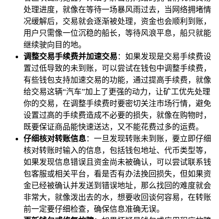
处理进度，就像在等待一场暴风雨过去，当网络拥堵情
况缓解后，交易就会逐渐被处理，资金也会顺利到账，
用户只需像一位沉稳的船长，等待风浪平息，船只就能
继续驶向目的地。
调整交易手续费并加速交易
：如果发现是交易手续费设
置过低导致的未到账，可以尝试在钱包中调整手续费，
有些钱包支持加速交易的功能，通过提高手续费，就像
给交易这辆“汽车”加上了更强的动力，让矿工优先处理
你的交易，在调整手续费时要密切关注市场行情，避免
设置过高的手续费造成不必要的损失，就像在购物时，
既要保证商品能快速送达，又不能花费过多的运费。
仔细核对转账信息
：一旦发现转账未到账，要立即仔细
核对转账时输入的信息，包括钱包地址、代币类型等，
如果发现信息错误且资金尚未被确认，可以尝试联系钱
包客服或相关平台，看是否有办法挽回损失，但如果资
金已经被确认并发送到错误地址，那么找回的难度就会
非常大，就像泼出去的水，想要收回谈何容易，在转账
前一定要仔细检查，确保信息准确无误。