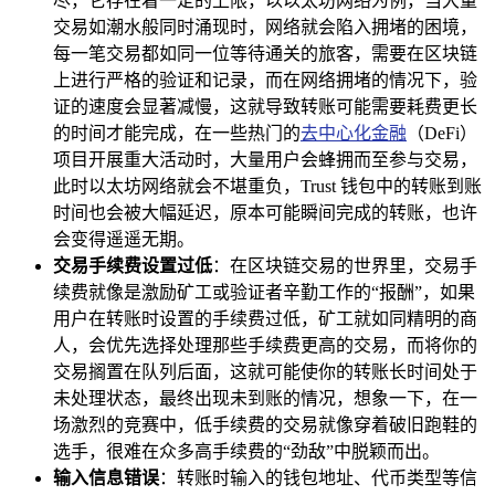
尽，它存在着一定的上限，以以太坊网络为例，当大量
交易如潮水般同时涌现时，网络就会陷入拥堵的困境，
每一笔交易都如同一位等待通关的旅客，需要在区块链
上进行严格的验证和记录，而在网络拥堵的情况下，验
证的速度会显著减慢，这就导致转账可能需要耗费更长
的时间才能完成，在一些热门的
去中心化金融
（DeFi）
项目开展重大活动时，大量用户会蜂拥而至参与交易，
此时以太坊网络就会不堪重负，Trust 钱包中的转账到账
时间也会被大幅延迟，原本可能瞬间完成的转账，也许
会变得遥遥无期。
交易手续费设置过低
：在区块链交易的世界里，交易手
续费就像是激励矿工或验证者辛勤工作的“报酬”，如果
用户在转账时设置的手续费过低，矿工就如同精明的商
人，会优先选择处理那些手续费更高的交易，而将你的
交易搁置在队列后面，这就可能使你的转账长时间处于
未处理状态，最终出现未到账的情况，想象一下，在一
场激烈的竞赛中，低手续费的交易就像穿着破旧跑鞋的
选手，很难在众多高手续费的“劲敌”中脱颖而出。
输入信息错误
：转账时输入的钱包地址、代币类型等信