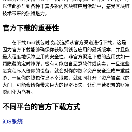
以借此参与到各种丰富多彩的区块链应用活动中，感受区块链
技术带来的独特魅力。
官方下载的重要性
在下载Trust钱包时,务必选择从官方渠道进行下载，这是
因为官方下载能够确保你获取到钱包应用的最新版本，并且能
最大程度地保障应用的安全性，非官方渠道下载的应用犹如一
颗隐藏的定时炸弹，极有可能包含恶意软件或病毒，一旦这些
恶意程序入侵你的设备，就会对你的数字资产安全造成严重威
胁，一旦你的钱包信息不幸泄露，就如同打开了资产被盗取的
大门，可能会给你带来巨大的经济损失，让你辛苦积累的财富
瞬间化为乌有。
不同平台的官方下载方式
iOS系统