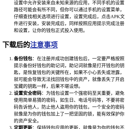
设置中允许安装来自未知来源的应用，不同手机的设置
路径可能会有所不同，但你可以通过手机的设置菜单，
仔细查找相关选项进行设置，设置完成后，点击APK文
件进行安装，安装完成后，同样按照应用提示完成注册
和设置，让你的钱包正式投入使用。
下载后的
注意事项
备份钱包
：在注册并成功创建钱包后，一定要严格按照
提示备份好钱包的助记词，助记词就像是打开钱包的钥
匙，是恢复钱包的关键所在，如果不小心丢失或泄露，
就可能会导致无法找回钱包中的资产，就像丢失了开启
宝藏的钥匙一样，后果不堪设想。
设置安全密码
：为钱包设置一个强密码至关重要，避免
使用简单易猜的密码，如生日、电话号码等，不要将密
码告诉他人，防止他人盗用你的钱包，一个安全的密码
就像是为你的钱包加上了一把坚固的锁，能有效保护你
的资产安全。
定期更新
：保持钱包应用的更新，就像是为你的钱包不