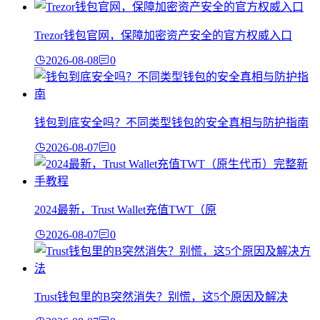
Trezor钱包官网，保障加密资产安全的官方权威入口
2026-08-08
0
钱包到底安全吗？不同类型钱包的安全真相与防护指南
2026-08-07
0
2024最新，Trust Wallet充值TWT（原
2026-08-07
0
Trust钱包里的B突然消失？别慌，这5个原因及解决