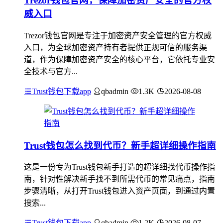
Trezor钱包官网，保障加密资产安全的官方权
威入口
Trezor钱包官网是专注于加密资产安全管理的官方权威
入口，为全球加密资产持有者提供正规可信的服务渠
道，作为保障加密资产安全的核心平台，它依托专业安
全技术与官方...
Trust钱包下载app
qbadmin
1.3K
2026-08-08
Trust钱包怎么找到代币？新手超详细操作指南
这是一份专为Trust钱包新手打造的超详细找代币操作指
南，针对性解决新手找不到所需代币的常见痛点，指南
步骤清晰，从打开Trust钱包进入资产页面，到通过内置
搜索...
Trust钱包下载app
qbadmin
1.2K
2026-08-07