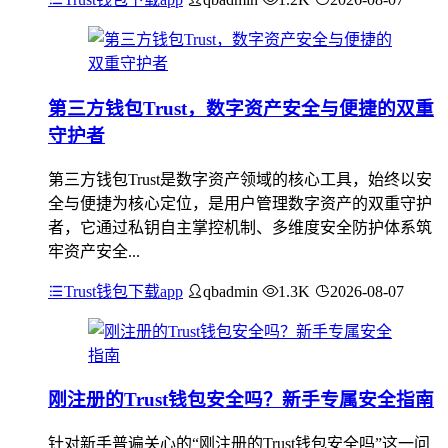
第三方钱包Trust，数字资产安全与便捷的双重
守护者
第三方钱包Trust是数字资产领域的核心工具，始终以安
全与便捷为核心定位，是用户管理数字资产的双重守护
者，它通过私钥自主掌控机制、多维度安全防护体系筑
牢资产安全...
Trust钱包下载app
qbadmin
1.3K
2026-08-07
刚注册的Trust钱包安全吗？新手专属安全指南
针对新手普遍关心的“刚注册的Trust钱包安全吗”这一问