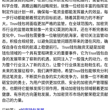
和资源浪费的陷阱，在进行技术研发和市场拓展时，需要制定
科学合理、高瞻远瞩的战略规划，就像一位经验丰富的指挥官
制定作战计划一样，确保每一笔资金都能发挥最大的效益，每
一步行动都能朝着预定的目标前进，随着其影响力的不断扩
大，Trust钱包将面临更加严格的监管，在全球范围内，加密货
币行业的监管政策就像一片变幻莫测的海洋，还在不断完善和
变化中，Trust钱包需要像一位敏锐的航海家，密切关注监管动
态，积极合规经营，以避免因监管问题而带来的潜在风险，确
保自身在合规的航道上稳健前行。 Trust钱包融资无疑是加密
钱包领域的一个具有里程碑意义的重要事件，它为Trust钱包自
身的发展带来了崭新的机遇，如同注入了一股强大的动力，也
为整个行业注入了新的活力，让整个行业焕发出勃勃生机，在
未来的发展征程中，我们满怀期待，希望Trust钱包能够充分利
用这笔资金，不断提升自身的实力和竞争力，就像一位不断磨
砺宝剑的勇士，为用户提供更加优质、安全的加密资产管理服
务，也期待它能够发挥引领作用，推动加密钱包领域朝着更加
健康、有序的方向蓬勃发展，为加密货币市场的繁荣稳定贡献
自己的力量。