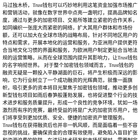
马过独木桥，Trust钱包可以巧妙地利用这笔资金加强市场推广
和营销活动，就像在数字世界中点亮一盏明灯，提高品牌知名
度，通过与更多的加密项目、交易所等建立紧密的合作关系，
如同编织一张庞大而紧密的网络，扩大其用户群体和市场份
额，还可以加大在全球市场的战略布局，针对不同地区用户的
特点和需求，开展本地化的运营和服务，为亚洲用户提供更符
合当地文化习惯的界面和服务，为欧洲用户制定更贴合当地法
规的运营策略，从而在全球范围内提升其影响力，让Trust钱包
的名字响彻世界。 对于整个加密钱包领域而言，Trust钱包的
融资无疑是一颗投入平静湖面的巨石，将产生积极而深远的影
响，它为行业树立了一个成功融资的光辉典范，就像一面旗
帜，吸引更多的资本将目光聚焦于加密钱包领域，推动更多创
新型钱包项目如雨后春笋般蓬勃发展，也将促进整个行业的技
术进步和服务质量提升，形成一个良性的竞争环境，犹如一场
激烈而有序的竞赛，最终受益的将是广大的加密货币用户，他
们将享受到更加优质、安全、便捷的加密资产管理服务。
Trust钱包在获得融资后也并非一帆风顺，而是面临着一些不容
忽视的挑战，要确保资金的合理有效使用，避免陷入盲目扩张