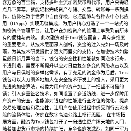
容万象的百宝箱，支持多种主流加密货币和代币，用户只需轻
点几下屏幕，就能轻松完成资产存储、交易、转账等一系列操
作，仿佛在数字世界中自由穿梭，它还能够与各种去中心化应
用（DApps）实现无缝集成，为用户精心打造了一个一站式的
加密资产管理平台，让用户在加密资产的管理上享受到前所未
有的便捷与高效。 此次融资对于Trust钱包而言，具有多维度
的重要意义，从技术层面深入剖析，资金的注入宛如一场及时
雨，为其技术研发提供了强大而坚实的支持，在加密技术如繁
星般日新月异的当下，钱包的安全性和性能就如同逆水行舟，
不进则退，需要不断提升以应对日益复杂多变的网络攻击以及
用户与日俱增的多样化需求，有了充足的资金作为后盾，Trust
钱包可以大刀阔斧地加大在安全技术研发上的投入，采用更为
先进的加密算法，就像为用户的资产加上了一把坚不可摧的
锁；引入多重签名技术，如同设置了多道防线，进一步保障用
户资产的安全，也能够对钱包的性能进行全方位的优化，提高
交易处理速度和稳定性，让用户在使用过程中感受到行云流水
般的流畅体验，仿佛在数字高速公路上畅行无阻。 在市场拓
展方面，融资为Trust钱包打开了一扇通往更广阔天地的大门，
随着加密货币市场的持续扩张，竞争也愈发激烈，如同千军万