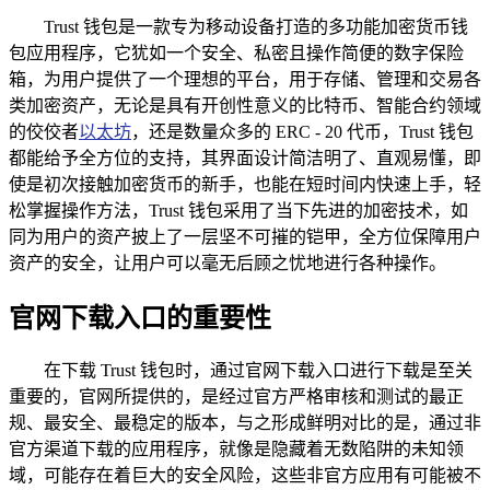
Trust 钱包是一款专为移动设备打造的多功能加密货币钱
包应用程序，它犹如一个安全、私密且操作简便的数字保险
箱，为用户提供了一个理想的平台，用于存储、管理和交易各
类加密资产，无论是具有开创性意义的比特币、智能合约领域
的佼佼者
以太坊
，还是数量众多的 ERC - 20 代币，Trust 钱包
都能给予全方位的支持，其界面设计简洁明了、直观易懂，即
使是初次接触加密货币的新手，也能在短时间内快速上手，轻
松掌握操作方法，Trust 钱包采用了当下先进的加密技术，如
同为用户的资产披上了一层坚不可摧的铠甲，全方位保障用户
资产的安全，让用户可以毫无后顾之忧地进行各种操作。
官网下载入口的重要性
在下载 Trust 钱包时，通过官网下载入口进行下载是至关
重要的，官网所提供的，是经过官方严格审核和测试的最正
规、最安全、最稳定的版本，与之形成鲜明对比的是，通过非
官方渠道下载的应用程序，就像是隐藏着无数陷阱的未知领
域，可能存在着巨大的安全风险，这些非官方应用有可能被不