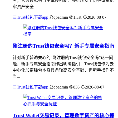
者，它通过私钥自主掌控机制、多维度安全防护体系筑
牢资产安全...
Trust钱包下载app
qbadmin
1.3K
2026-08-07
刚注册的Trust钱包安全吗？新手专属安全指南
针对新手普遍关心的“刚注册的Trust钱包安全吗”这一问
题，新手专属安全指南作出明确指引：Trust钱包作为去
中心化加密钱包本身具备较高安全基础，但新手操作不
当...
Trust钱包下载app
qbadmin
836
2026-08-07
Trust Wallet交易记录，管理数字资产的核心抓