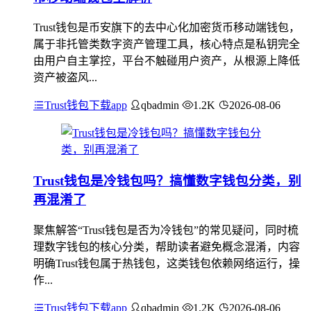
Trust钱包是币安旗下的去中心化加密货币移动端钱包，
属于非托管类数字资产管理工具，核心特点是私钥完全
由用户自主掌控，平台不触碰用户资产，从根源上降低
资产被盗风...
Trust钱包下载app
qbadmin
1.2K
2026-08-06
Trust钱包是冷钱包吗？搞懂数字钱包分类，别
再混淆了
聚焦解答“Trust钱包是否为冷钱包”的常见疑问，同时梳
理数字钱包的核心分类，帮助读者避免概念混淆，内容
明确Trust钱包属于热钱包，这类钱包依赖网络运行，操
作...
Trust钱包下载app
qbadmin
1.2K
2026-08-06