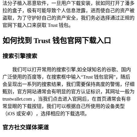
法分子植入恶意软件，一旦用户下载安装，就如同打开了潘多
拉的盒子，极有可能导致个人信息泄露，进而使自己的资产被
盗取，为了守护好自己的资产安全，我们务必选择通过正规的
官网下载入口来获取 Trust 钱包。
如何找到 Trust 钱包官网下载入口
搜索引擎搜索
我们可以打开常用的搜索引擎,如全球知名的谷歌、国内
广泛使用的百度等，在搜索框中输入“Trust 钱包官网”，随后
会呈现出一系列的搜索结果，我们需要保持高度的警惕，仔细
甄别，官方网站通常会有明显的官方认证标识，其网址一般为
trustwallet.com ，当我们点击进入官网后，在首页通常会有非
常显眼的下载按钮，我们可以根据自己所使用的设备类型
（iOS 或安卓），选择相应的下载选项。
官方社交媒体渠道