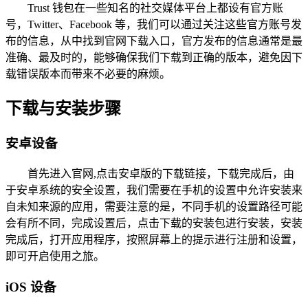
Trust 钱包在一些知名的社交媒体平台上都设有官方账
号，Twitter、Facebook 等，我们可以通过关注这些官方账号发
布的信息，从中找到官网下载入口，官方发布的信息通常是最
准确、最及时的，能够确保我们下载到正确的版本，避免因下
载错误版本而带来不必要的麻烦。
下载与安装步骤
安卓设备
首先进入官网,点击安卓版的下载链接，下载完成后，由
于安卓系统的安全设置，我们需要在手机的设置中允许安装来
自未知来源的应用，需要注意的是，不同手机的设置路径可能
会有所不同，完成设置后，点击下载的安装包进行安装，安装
完成后，打开应用程序，按照屏幕上的提示进行注册和设置，
即可开启使用之旅。
iOS 设备