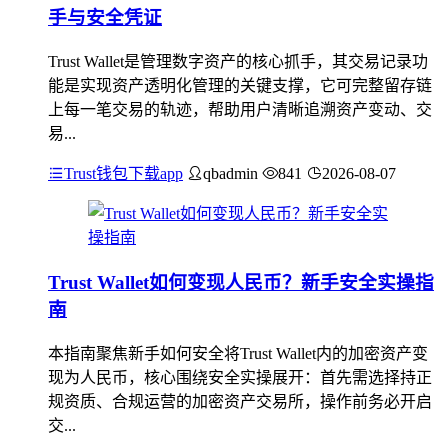
手与安全凭证
Trust Wallet是管理数字资产的核心抓手，其交易记录功
能是实现资产透明化管理的关键支撑，它可完整留存链
上每一笔交易的轨迹，帮助用户清晰追溯资产变动、交
易...
Trust钱包下载app
qbadmin
841
2026-08-07
Trust Wallet如何变现人民币？新手安全实操指
南
本指南聚焦新手如何安全将Trust Wallet内的加密资产变
现为人民币，核心围绕安全实操展开：首先需选择持正
规资质、合规运营的加密资产交易所，操作前务必开启
交...