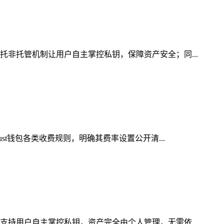
托非托管机制让用户自主掌控私钥，保障资产安全；同...
st钱包各类收费规则，明确其费率设置公开清...
支持用户自主掌控私钥，资产完全由个人管理，无需依...