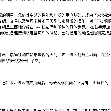
颗璀璨的明星，凭借其卓越的性能和广泛的用户基础，成为了众多
成存储、交易以及管理多种不同类型加密货币的操作，对于不少刚刚
且全面地介绍在Trust钱包添加币种的具体步骤。 在着手添加币
你的设备连接到稳定且可靠的网络，因为稳定的网络是顺利完成后
如同开启一扇通往加密货币世界的大门，随即进入钱包主界面，在
加密资产状况一目了然。
资产”选项卡，进入资产页面后，你会发现页面右上角有一个醒目的
个搜索框中输入想要添加的币种名称，或者其对应的英文缩写，如果你想