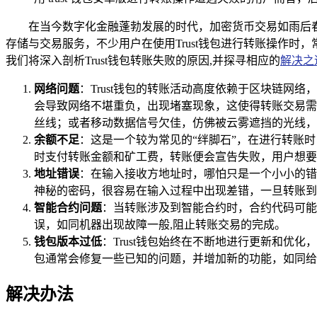
在当今数字化金融蓬勃发展的时代，加密货币交易如雨后春
存储与交易服务，不少用户在使用Trust钱包进行转账操作
我们将深入剖析Trust钱包转账失败的原因,并探寻相应的
解决之
网络问题
：Trust钱包的转账活动高度依赖于区块链
会导致网络不堪重负，出现堵塞现象，这使得转账交易需
丝线；或者移动数据信号欠佳，仿佛被云雾遮挡的光线，
余额不足
：这是一个较为常见的“绊脚石”，在进行转账
时支付转账金额和矿工费，转账便会宣告失败，用户想要转
地址错误
：在输入接收方地址时，哪怕只是一个小小的错
神秘的密码，很容易在输入过程中出现差错，一旦转账到
智能合约问题
：当转账涉及到智能合约时，合约代码可能
误，如同机器出现故障一般,阻止转账交易的完成。
钱包版本过低
：Trust钱包始终在不断地进行更新和
包通常会修复一些已知的问题，并增加新的功能，如同给
解决办法