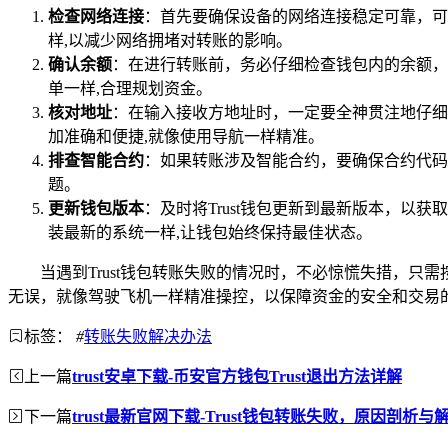
检查网络连接
：首先要确保设备的网络连接稳定可靠，可
样,以减少网络拥堵对转账的影响。
确认余额
：在进行转账前，务必仔细检查钱包内的余额，
单一样,合理规划资金。
核对地址
：在输入接收方地址时，一定要全神贯注地仔细
加准确和便捷,就像使用导航一样精准。
排查智能合约
：如果转账涉及智能合约，要确保合约代码
题。
更新钱包版本
：及时将Trust钱包更新到最新版本，以
装最新的系统一样,让钱包始终保持最佳状态。
当遇到Trust钱包转账失败的情况时，不必惊慌失措，
无误，就像驾驶飞机一样精准操控，以保障资金的安全和交易
标签：
#
转账失败解决办法
上一篇
trust安卓下载-币安官方钱包Trust退出方法详解
下一篇
trust最新官网下载-Trust钱包转账失败，原因剖析与