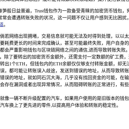
笋般日益普遍，Trust钱包作为一款备受青睐的加密货币钱包
时，常常会遭遇转账失败的状况，这一问题不仅让用户感到无比困
道
。
网络，倘若网络出现拥堵，交易信息就可能无法及时得到处理，以
要耗费更长的时间来完成确认，甚至可能最终失败，用户自身的网
都会严重影响钱包与区块链网络之间的通信,进而导致转账失败
时，除了要转出的加密货币金额外，还需支付一定数额的矿工费
出1个ETH，但钱包内的ETH余额仅仅够支付转账金额，却无
误，都可能让转账误入歧途，发送到错误的地址，从而导致转账
错误的地址，就如同石沉大海，几乎没有找回资金的可能，在输
会存在漏洞或者出现异常情况，从而阻碍转账的正常进行，有些
优化，就像一辆不断升级配置的汽车，如果用户使用的是旧版本的
汽车换上了更先进的零件,以提高用户体验和转账的稳定性。