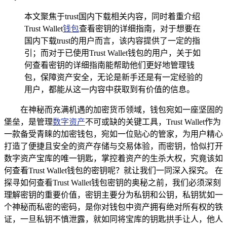
本文聚焦于trust国内下载相关内容，同时着重介绍
Trust Wallet
钱包
查看密钥的详细指南，对于想要在
国内下载trust的用户而言，该内容提供了一定的指
引；而对于已使用Trust Wallet钱包的用户，关于如
何查看密钥的详细指南能帮助他们更好地管理钱
包，保障资产安全，无论是新手还是有一定经验的
用户，都能从这一内容中获取到有价值的信息。
在神秘而充满机遇的加密货币领域，钱包宛如一座坚固的
堡垒，是管理
数字资产
不可或缺的关键工具，Trust Wallet作为
一款备受青睐的加密钱包，宛如一位贴心的管家，为用户精心
打造了便捷且安全的资产存储与交易体验，而密钥，恰似打开
数字资产宝库的唯一钥匙，掌控着资产的生杀大权，究竟该如
何查看Trust Wallet钱包的密钥呢？就让我们一同深入探究。 在
探寻如何查看Trust Wallet钱包密钥的奥秘之前，我们必须深刻
理解密钥的重要价值，密钥主要分为私钥和公钥，私钥犹如一
个神秘而私密的密码，是你对钱包中资产拥有绝对所有权的铁
证，一旦私钥不慎泄露，就如同将宝库的钥匙拱手让人，他人