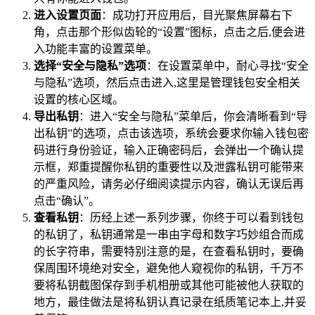
进入设置页面
：成功打开应用后，目光聚焦屏幕右下
角，点击那个形似齿轮的“设置”图标，点击之后,便会进
入功能丰富的设置菜单。
选择“安全与隐私”选项
：在设置菜单中，耐心寻找“安全
与隐私”选项，然后点击进入,这里是管理钱包安全相关
设置的核心区域。
导出私钥
：进入“安全与隐私”菜单后，你会清晰看到“导
出私钥”的选项，点击该选项，系统会要求你输入钱包密
码进行身份验证，输入正确密码后，会弹出一个确认提
示框，郑重提醒你私钥的重要性以及泄露私钥可能带来
的严重风险，请务必仔细阅读提示内容，确认无误后再
点击“确认”。
查看私钥
：历经上述一系列步骤，你终于可以看到钱包
的私钥了，私钥通常是一串由字母和数字巧妙组合而成
的长字符串，需要特别注意的是，在查看私钥时，要确
保周围环境绝对安全，避免他人窥视你的私钥，千万不
要将私钥截图保存到手机相册或其他可能被他人获取的
地方，最佳做法是将私钥认真记录在纸质笔记本上,并妥