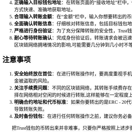
正确输入目标钱包地址
：在转账页面的“接收地址”栏中
方式快速、准确地获取地址。
合理输入转账金额
：在“金额”栏中，输入你想要转出的
全面确认转账信息
：仔细核对转账信息，包括目标钱包地
严格进行身份验证
：为了充分保障转账的安全性，Tru
耐心等待转账确认
：完成身份验证后，转账请求会被迅速
区块链网络拥堵情况的影响,可能需要几分钟到几小时不
注意事项
安全始终放在首位
：在进行转账操作时，要高度重视手机
金被盗取的风险。
关注手续费问题
：不同的区块链网络，其转账手续费存在
择在网络相对空闲的时候进行转账,这样能够在一定程度
明确合约地址和代币标准
：如果你要转出的是ERC - 
导致转账失败。
及时备份钱包
：在进行任何转账操作之前，建议你务必备
把Trust钱包的币转出来并非难事，只要你严格按照上