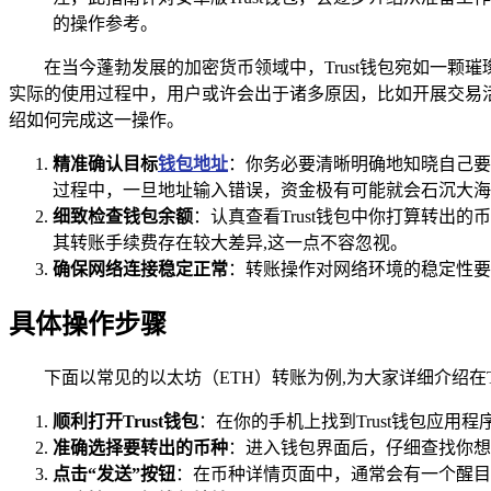
的操作参考。
在当今蓬勃发展的加密货币领域中，Trust钱包宛如一
实际的使用过程中，用户或许会出于诸多原因，比如开展交易活
绍如何完成这一操作。
精准确认目标
钱包地址
：你务必要清晰明确地知晓自己要
过程中，一旦地址输入错误，资金极有可能就会石沉大海
细致检查钱包余额
：认真查看Trust钱包中你打算转
其转账手续费存在较大差异,这一点不容忽视。
确保网络连接稳定正常
：转账操作对网络环境的稳定性要求
具体操作步骤
下面以常见的以太坊（ETH）转账为例,为大家详细介绍在T
顺利打开Trust钱包
：在你的手机上找到Trust钱包应
准确选择要转出的币种
：进入钱包界面后，仔细查找你想
点击“发送”按钮
：在币种详情页面中，通常会有一个醒目的