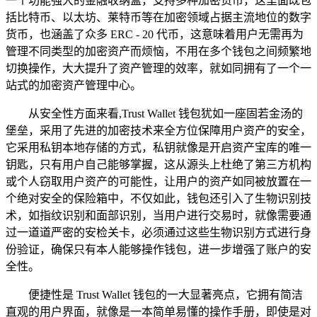
一个功能强大的金融收纳盒，支持多种加密货币，这里面既包
括比特币、以太坊、莱特币等在加密领域占据主流地位的数字
货币，也涵盖了众多 ERC - 20 代币，这意味着用户无需再为
管理不同类型的加密资产而烦恼，不用在多个钱包之间频繁地
切换操作，大大提升了资产管理的效率，就如同拥有了一个一
站式的加密资产管理中心。
从安全性方面来看,Trust Wallet 钱包犹如一座固若金汤的
堡垒，采用了先进的加密技术来全方位保障用户资产的安全，
它采用私钥本地存储的方式，私钥就像是开启资产宝库的唯一
钥匙，只有用户自己能够掌握，这从源头上杜绝了第三方机构
或个人窃取用户资产的可能性，让用户的资产如同被放置在一
个绝对安全的保险箱中，不仅如此，钱包还引入了生物识别技
术，如指纹识别和面部识别，当用户进行交易时，就像需要通
过一道道严密的安检关卡，必须通过这些生物识别方式进行身
份验证，确保只有本人能够操作钱包，进一步增强了账户的安
全性。
便捷性是 Trust Wallet 钱包的一大显著亮点，它拥有简洁
直观的用户界面，就像是一本简单易懂的操作手册，即使是对