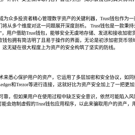
成为众多投资者精心管理数字资产的关键利器，Trust钱包作为
我们将从多个维度对这一问题展开深度剖析。 Trust钱包是一款
，用户借助Trust钱包，能够安全无虞地存储、发送和接收加密
款钱包拥有简洁明了且易于操作的界面，无论是初涉加密货币领
，这无疑在很大程度上为资产的安全构筑了坚实的防线。
密技术来悉心保护用户的资产，它运用了多层加密和安全协议，如
Ledger和Trezor等进行连接，这就好比为资产安全加上了一把
能十分可靠，但如果用户在使用过程中缺乏安全意识，依然可能陷入
能会炮制虚假的Trust钱包应用程序，以此来骗取用户的资产，用