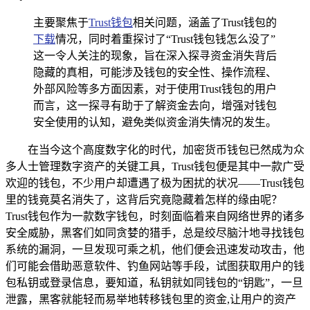
主要聚焦于
Trust钱包
相关问题，涵盖了Trust钱包的
下载
情况，同时着重探讨了“Trust钱包钱怎么没了”
这一令人关注的现象，旨在深入探寻资金消失背后
隐藏的真相，可能涉及钱包的安全性、操作流程、
外部风险等多方面因素，对于使用Trust钱包的用户
而言，这一探寻有助于了解资金去向，增强对钱包
安全使用的认知，避免类似资金消失情况的发生。
在当今这个高度数字化的时代，加密货币钱包已然成为众
多人士管理数字资产的关键工具，Trust钱包便是其中一款广受
欢迎的钱包，不少用户却遭遇了极为困扰的状况——Trust钱包
里的钱竟莫名消失了，这背后究竟隐藏着怎样的缘由呢？
Trust钱包作为一款数字钱包，时刻面临着来自网络世界的诸多
安全威胁，黑客们如同贪婪的猎手，总是绞尽脑汁地寻找钱包
系统的漏洞，一旦发现可乘之机，他们便会迅速发动攻击，他
们可能会借助恶意软件、钓鱼网站等手段，试图获取用户的钱
包私钥或登录信息，要知道，私钥就如同钱包的“钥匙”，一旦
泄露，黑客就能轻而易举地转移钱包里的资金,让用户的资产