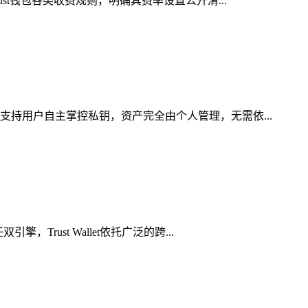
st钱包各类收费规则，明确其费率设置公开清...
支持用户自主掌控私钥，资产完全由个人管理，无需依...
rust Wallet依托广泛的跨...