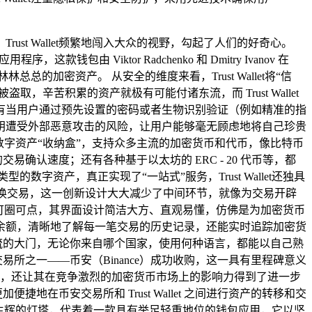
t Wallet频繁地闯入大众的视野，勾起了人们的好奇心。
钱包由 Viktor Radchenko 和 Dmitry Ivanov 在
加密资产。 从安全的维度来看，Trust Wallet将“信
苦积累的资产就极有可能付诸东流，而 Trust Wallet
有当用户通过预先设置的密码或者生物识别验证（例如精准的指
钥遭受外部恶意攻击的风险，让用户能够毫无顾虑地将自己珍贵
象的数字资产“收纳盒”，支持众多主流的加密货币和代币，像比特币
易确认速度；还有各种基于以太坊的 ERC - 20 代币等，都
类型的数字资产，真正实现了“一站式”服务，Trust Wallet还独具
换交易，这一创新设计大大减少了中间环节，就像为交易开辟
验同样可圈可点，其界面设计简洁大方、直观易懂，仿佛是为加密货币
余额，清晰地了解每一笔交易的历史记录，还能实时追踪加密货
好交流的大门，无论你来自哪个国家，使用何种语言，都能以自己熟
币交易所之一——币安（Binance）成功收购，这一具有里程碑意义
和丰富的资源，还让其在竞争激烈的加密货币市场上的影响力得到了进一步
地在币安交易所和 Trust Wallet 之间进行资产的转移和交
域熠熠生辉的灯塔，代表着一款具有举足轻重地位的钱包应用，它以坚