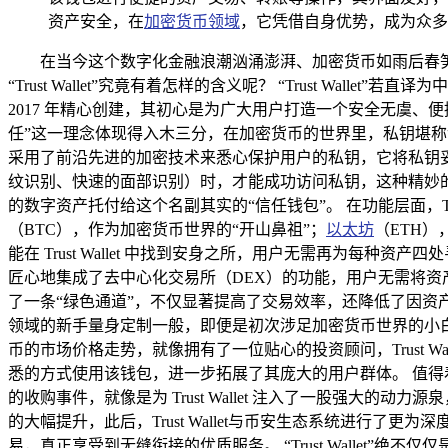
资产安全，在
加密货币领域
，它凭借自身优势，成为众多
在当今这个数字化金融浪潮汹涌澎湃、加密货币如雨后春笋般
“Trust Wallet”究竟有着怎样的含义呢？ “Trust Wallet”
2017 年精心创建，其初心是为广大用户打造一个安全无虞、便捷
任”这一理念体现得入木三分，在加密货币的世界里，私钥堪称访问
采用了前沿先进的加密技术来悉心保护用户的私钥，它将私钥
纹识别、快速的面部识别）时，才能成功访问私钥，这种精妙
的数字资产托付给这个名副其实的“信任钱包”。 在功能层面，T
（BTC），作为加密货币世界的“开山鼻祖”；
以太坊
（ETH）
能在 Trust Wallet 中找到安身之所，用户无需再为每种资产四
匠心地集成了去中心化交易所（DEX）的功能，用户无需将
了一条“绿色通道”，不仅显著提高了交易效率，还降低了因资产转
领域的新手量身定制一般，即便是初次涉足加密货币世界的小
币的市场价格走势，就像拥有了一位贴心的投资顾问，Trust
悉的方式使用该钱包，进一步拓展了其庞大的用户群体。 值得着重一提
的收购事件，就像是为 Trust Wallet 注入了一股强大的动
的大幅提升，此后，Trust Wallet与币安生态系统进行了更
易，真正享受到无缝衔接的优质服务。 “Trust Walle