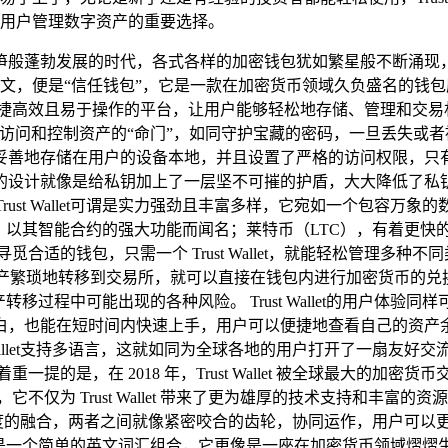
用户管理数字资产的重要选择。
蓬勃发展的时代，各式各样的加密钱包犹如繁星般不断涌现，Trus
若直译为中文，便是“信任钱包”，它是一款在加密货币领域久负盛名的钱包应用程序，这款
高效且易于操作的平台，让用户能够轻松地存储、管理和交易林林总总的
和控制资产的“命门”，如同守护宝藏的密码，一旦丢失或者被盗取，辛
妥善地存储在用户的设备本地，并且设置了严格的访问权限，只
的设计就像是给私钥加上了一层坚不可摧的护盾，大大降低了私
rust Wallet可谓是实力强劲且丰富多样，它宛如一个包容万
，以其智能合约的强大功能而闻名；莱特币（LTC），有着更快的交
处寻觅合适的钱包，只需一个 Trust Wallet，就能轻松管理多种不同
资产繁琐地转移到交易所，就可以直接在钱包内进行加密货币的兑
移过程中可能出现的各种风险。 Trust Wallet的用户体
白，也能在短时间内快速上手，用户可以便捷地查看自己的资产
 Wallet支持多语言，这就如同为全球各地的用户打开了一扇友
的是，在 2018 年，Trust Wallet 被全球最大的加密货
力源泉，它不仅为 Trust Wallet 带来了更为雄厚的技术支持
为深度的融合，两者之间就像紧密咬合的齿轮，协同运作，用户可以更加便捷
t”绝不仅仅是一个简单的英文词汇组合，它更像是一座在加密货币领