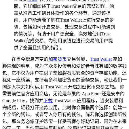
南，它详细阐述了Trust Wallet交易的完整过程，涵
盖从准备工作到具体操作的各个环节，通过该指
南，用户能清晰了解在Trust Wallet上进行交易的步
骤，包括如何开启交易、处理交易过程中可能遇到
的情况等，有助于用户更安全、高效地使用Trust
Wallet完成交易，为使用该钱包进行交易的用户提
供了全面且实用的指引。
在当今瞬息万变的
加密货币
交易领域，
Trust Wallet
宛如一
颗璀璨的明星，成为了众多投资者和爱好者青睐有加的数字钱
包，它不仅为用户提供了坚如磐石般安全的资产存储功能，还
犹如一座桥梁，支持着多种加密货币的流畅交易，就让我们一
同深入探究如何运用 Trust Wallet 开启加密货币交易之旅。 你
需要前往官方应用商店，无论是苹果的 App Store 还是安卓的
Google Play，找到并
下载
Trust Wallet 应用程序，当安装顺利
完成后，轻轻打开这款应用，此时你会面临两个选择：创建一
个全新的钱包，或者导入你已有的钱包，倘若你选择创建新钱
包，那么务必像守护珍宝一样妥善保存好助记词，因为在未来
的某一天，当你需要恢复钱包时,这串助记词将是开启财富之