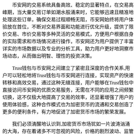
币安网的交易系统具备高效、稳定的显著特点，在交易高
峰期，当大量交易订单如潮水般涌来时，它能够迅速且精准地
处理这些订单，确保交易过程顺畅无阻，币安网始终将用户体
验放在首位，不断对交易界面和功能进行优化升级，提供了限
价交易、市价交易等多种灵活的交易模式，方便用户根据自身
的实际需求和市场情况进行操作，币安网还为用户提供了丰富
详实的市场数据以及专业的分析工具，助力用户更好地洞察市
场动态，从而做出明智、理性的投资决策。
Trust钱包与币安网之间建立了紧密且深度的合作关系,用
户可以轻松地将Trust钱包与币安网进行连接，实现资产的快速
转移和高效交易，通过这种无缝连接，用户能够在Trust钱包中
直接访问币安网的优质交易服务，无需在不同的应用之间频繁
切换，这不仅极大地提高了交易的效率，还显著增强了用户的
使用体验感，这种合作模式也为加密货币的流通和交易创造了
更多的便利条件，有力地促进了加密货币市场的繁荣发展。
我们必须清醒地认识到,加密货币市场犹如一片波涛汹涌
的大海，存在着诸多不可忽视的风险，价格的剧烈波动、监管