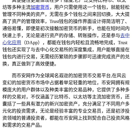
其便捷性更是体现在多个维度,它广泛支持比特币、以太
坊等多种主流
加密货币
，用户只需使用这一个钱包，就能轻松
管理不同种类的资产，无需在多个钱包之间来回切换，大大提
高了资产的管理效率，Trust钱包的操作界面设计得简洁明了、
通俗易懂，即便是初次接触加密货币的新手，也能在短时间内
快速上手，无论是进行资产的存储、转账操作，还是参与
去中
心化应用
（DApp），都能在钱包内轻松且流畅地完成，Trust
钱包还实现了与去中心化交易所的深度集成，用户能够直接在
钱包内进行交易，无需经历繁琐的步骤即可迅速完成资产的兑
换，真正做到了高效便捷。
而币安网作为全球闻名遐迩的加密货币交易平台,在风云
变幻的加密货币市场中占据着举足轻重的地位，币安网拥有规
模庞大的用户群体以及种类丰富的交易品种，它提供了多种多
样的交易对，不仅涵盖了比特币、以太坊等主流加密货币，还
囊括了一些具有潜力的新兴加密资产，充分满足了不同用户多
元化的投资需求，无论是经验丰富的专业交易员，还是初涉投
资领域的普通投资者，都能在币安网上找到契合自己投资风格
和需求的交易产品。