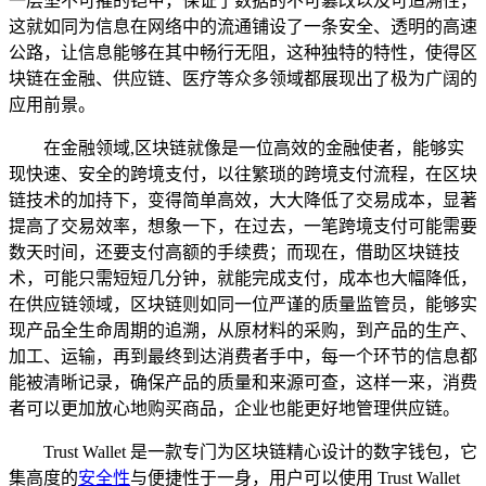
一层坚不可摧的铠甲，保证了数据的不可篡改以及可追溯性，
这就如同为信息在网络中的流通铺设了一条安全、透明的高速
公路，让信息能够在其中畅行无阻，这种独特的特性，使得区
块链在金融、供应链、医疗等众多领域都展现出了极为广阔的
应用前景。
在金融领域,区块链就像是一位高效的金融使者，能够实
现快速、安全的跨境支付，以往繁琐的跨境支付流程，在区块
链技术的加持下，变得简单高效，大大降低了交易成本，显著
提高了交易效率，想象一下，在过去，一笔跨境支付可能需要
数天时间，还要支付高额的手续费；而现在，借助区块链技
术，可能只需短短几分钟，就能完成支付，成本也大幅降低，
在供应链领域，区块链则如同一位严谨的质量监管员，能够实
现产品全生命周期的追溯，从原材料的采购，到产品的生产、
加工、运输，再到最终到达消费者手中，每一个环节的信息都
能被清晰记录，确保产品的质量和来源可查，这样一来，消费
者可以更加放心地购买商品，企业也能更好地管理供应链。
Trust Wallet 是一款专门为区块链精心设计的数字钱包，它
集高度的
安全性
与便捷性于一身，用户可以使用 Trust Wallet