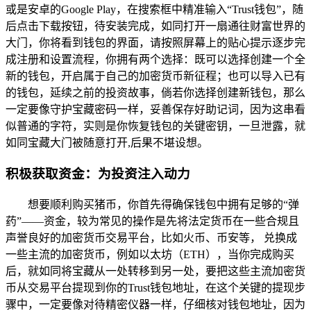
或是安卓的Google Play，在搜索框中精准输入“Trust钱包”，随
后点击下载按钮，待安装完成，如同打开一扇通往财富世界的
大门，你将看到钱包的界面，请按照屏幕上的贴心提示逐步完
成注册和设置流程，你拥有两个选择：既可以选择创建一个全
新的钱包，开启属于自己的加密货币新征程；也可以导入已有
的钱包，延续之前的投资故事，倘若你选择创建新钱包，那么
一定要像守护宝藏密码一样，妥善保存好助记词，因为这串看
似普通的字符，实则是你恢复钱包的关键密钥，一旦泄露，就
如同宝藏大门被随意打开,后果不堪设想。
积极获取资金：为投资注入动力
想要顺利购买猪币，你首先得确保钱包中拥有足够的“弹
药”——资金，较为常见的操作是先将法定货币在一些合规且
声誉良好的加密货币交易平台，比如火币、币安等， 兑换成
一些主流的加密货币，例如以太坊（ETH），当你完成购买
后，就如同将宝藏从一处转移到另一处，要把这些主流加密货
币从交易平台提现到你的Trust钱包地址，在这个关键的提现步
骤中，一定要像对待精密仪器一样，仔细核对钱包地址，因为