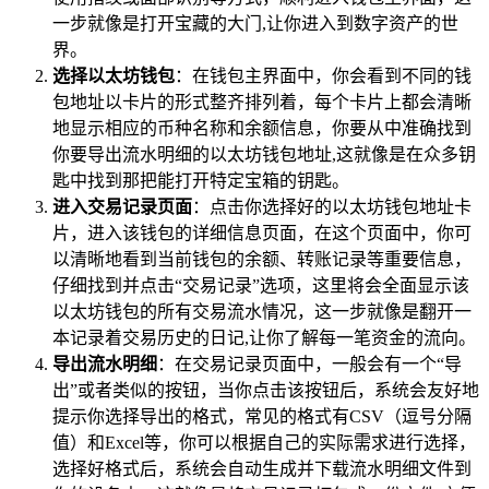
一步就像是打开宝藏的大门,让你进入到数字资产的世
界。
选择以太坊钱包
：在钱包主界面中，你会看到不同的钱
包地址以卡片的形式整齐排列着，每个卡片上都会清晰
地显示相应的币种名称和余额信息，你要从中准确找到
你要导出流水明细的以太坊钱包地址,这就像是在众多钥
匙中找到那把能打开特定宝箱的钥匙。
进入交易记录页面
：点击你选择好的以太坊钱包地址卡
片，进入该钱包的详细信息页面，在这个页面中，你可
以清晰地看到当前钱包的余额、转账记录等重要信息，
仔细找到并点击“交易记录”选项，这里将会全面显示该
以太坊钱包的所有交易流水情况，这一步就像是翻开一
本记录着交易历史的日记,让你了解每一笔资金的流向。
导出流水明细
：在交易记录页面中，一般会有一个“导
出”或者类似的按钮，当你点击该按钮后，系统会友好地
提示你选择导出的格式，常见的格式有CSV（逗号分隔
值）和Excel等，你可以根据自己的实际需求进行选择，
选择好格式后，系统会自动生成并下载流水明细文件到