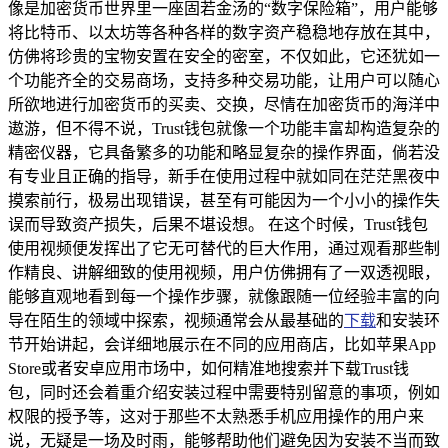
像是加密货币世界里一座固若金汤的“数字保险箱”，用户能够
将比特币、以太坊等各种各样的数字资产稳稳地存放在其中，
仿佛将珍贵的宝物安置在安全的密室，不仅如此，它还犹如一
个功能齐全的交易商场，支持多种交易功能，让用户可以随心
所欲地进行加密货币的买卖、交换，尽情在加密货币的海洋中
遨游，但不得不说，Trust钱包就像一个功能丰富却构造复杂的
精密仪器，它具备繁多的功能和略显复杂的操作界面，倘若没
有专业且正确的指导，新手在使用过程中就如同在茫茫黑夜中
摸索前行，极易出现错误，甚至有可能因为一个小小的操作失
误而导致资产损失，后果不堪设想。 在这个时候，Trust钱包
使用视频便发挥出了它无可替代的巨大作用，通过观看那些制
作精良、讲解细致的使用视频，用户仿佛拥有了一双透视眼，
能够直观地看到每一个操作步骤，就像跟随一位经验丰富的向
导在陌生的领域中探索，视频通常会从最基础的
下载
和安装环
节开始讲起，会详细地展示在不同的应用商店，比如苹果App
Store或者安卓应用市场中，如何精准地搜索并下载Trust钱
包，同时还会着重介绍安装过程中需要特别留意的事项，例如
权限的授予等，这对于那些不太熟悉手机应用操作的用户来
说，无疑是一场及时雨，能够帮助他们避免因为安装不当而致