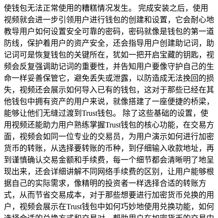
使钱包无法正常使用的糟糕情况发生。 完成安装之后，使用
视频就会进一步引领用户进行钱包的创建和设置，它会耐心地
教导用户如何设置安全可靠的密码，密码就像是钱包的第一道
防线，保护着用户的资产安全，还会指导用户创建助记词，助
记词可是恢复钱包的关键所在，犹如一把开启宝藏的钥匙，视
频会反复强调助记词的重要性，并告知用户要像守护自己的生
命一样妥善保管它，避免丢失或泄露，以防造成无法挽回的损
失，视频还会展示如何导入已有的钱包，这对于那些已经在其
他钱包中拥有资产的用户来说，就像搭建了一座便捷的桥梁，
能够让他们无缝过渡到Trust钱包。 除了这些基础的设置，使
用视频还能助力用户熟练掌握Trust钱包的核心功能，在交易方
面，视频会如同一位专业的交易员，为用户演示如何进行加密
货币的转账，从选择要转账的币种，到仔细输入收款地址，再
到谨慎确认交易金额和手续费，每一个细节都会清晰明了地呈
现出来，还会详细讲解不同网络手续费的区别，让用户能够根
据自己的实际需求，像精明的投资者一样选择合适的转账方
式，从而节省交易成本，对于那些想要进行加密货币兑换的用
户，视频会展示在Trust钱包中如何巧妙地使用兑换功能，如何