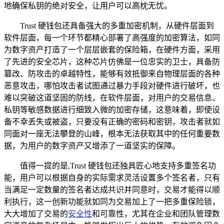
地确保私钥的绝对安全，让用户可以高枕无忧。
Trust 硬钱包还具备强大的多重加密机制，从硬件层面到
软件层面，每一个环节都精心部署了高强度的加密算法，如同
为数字资产打造了一个层层嵌套的保险箱，在硬件方面，采用
了先进的安全芯片，这种芯片仿佛是一位忠实的卫士，具备防
篡改、防攻击的卓越特性，能够有效抵御来自物理层面的各种
恶意攻击，哪怕攻击者试图通过暴力手段对硬件进行破坏，也
难以突破这道坚固的防线，在软件层面，对用户的交易信息、
私钥等敏感数据进行细致入微的加密存储，这意味着，即使设
备不幸丢失或被盗，只要没有正确的密码和密钥，攻击者就如
同面对一座无法攀登的山峰，根本无法获取其中的任何重要数
据，为用户的数字资产又增添了一道坚实的保障。
值得一提的是,Trust 硬钱包还独具匠心地支持多重签名功
能，用户可以根据自身的实际需求灵活设置多个签名者，只有
当满足一定数量的签名者达成共识并同意时，交易才能得以顺
利执行，这一创新功能就如同为交易加上了一把多重保险锁，
大大增加了交易的
安全性
和可靠性，尤其在企业和团队管理数