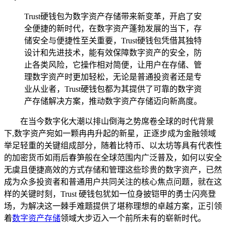
Trust硬钱包为数字资产存储带来新变革，开启了安
全便捷的新时代，在数字资产蓬勃发展的当下，存
储安全与便捷性至关重要，Trust硬钱包凭借其独特
设计和先进技术，能有效保障数字资产的安全，防
止各类风险，它操作相对简便，让用户在存储、管
理数字资产时更加轻松，无论是普通投资者还是专
业从业者，Trust硬钱包都为其提供了可靠的数字资
产存储解决方案，推动数字资产存储迈向新高度。
在当今数字化大潮以排山倒海之势席卷全球的时代背景
下,数字资产宛如一颗冉冉升起的新星，正逐步成为金融领域
举足轻重的关键组成部分，随着比特币、以太坊等具有代表性
的加密货币如雨后春笋般在全球范围内广泛普及，如何以安全
无虞且便捷高效的方式存储和管理这些珍贵的数字资产，已然
成为众多投资者和普通用户共同关注的核心焦点问题，就在这
样的关键时刻，Trust 硬钱包犹如一位身披铠甲的勇士闪亮登
场，为解决这一棘手难题提供了堪称理想的卓越方案，正引领
着
数字资产存储
领域大步迈入一个前所未有的崭新时代。