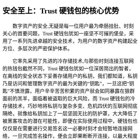
安全至上：Trust 硬钱包的核心优势
数字资产的安全,无疑是每一位用户最为牵肠挂肚、时刻
关心的首要问题，Trust 硬钱包犹如一座坚不可摧的堡垒，采
用了一系列先进卓越的安全技术，为用户的数字资产构建起全
方位、多层次的严密保护体系。
它率先采用了先进的冷存储技术,与那些时刻连接互联网
的热钱包截然不同，Trust 硬钱包犹如一位深居简出的智者，
在离线的安全状态下妥善存储用户的私钥，我们都知道，私钥
乃是访问和管理数字资产的最为关键的“钥匙”，一旦这把“钥
匙”不慎泄露，用户辛辛苦苦积累的资产就会如同暴露在狼群
面前的羔羊，面临着被盗取的巨大风险，而 Trust 硬钱包的冷
存储技术，巧妙地将私钥与复杂多变、危机四伏的互联网彻底
隔绝，就像给私钥加上了一层坚固无比的防护罩，大大降低了
被黑客攻击的潜在可能性，即便在实际使用过程中，硬钱包也
仅仅是在需要进行交易签名这一必要时刻才会短暂地连接网
络，一旦完成签名操作，便会立即果断断开连接，以最大程度