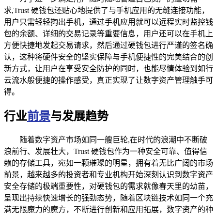
求,Trust 硬钱包还贴心地提供了与手机应用的无缝连接功能，
用户只需轻轻掏出手机，通过手机应用就可以远程实时监控钱
包的余额、详细的交易记录等重要信息，用户还可以在手机上
方便快捷地发起交易请求，然后通过硬钱包进行严谨的签名确
认，这种将硬件安全的坚实保障与手机便捷性的完美结合的创
新方式，让用户在享受安全防护的同时，也能尽情体验到如行
云流水般便捷的操作感受，真正实现了让数字资产管理触手可
得。
行业
前景
与发展趋势
随着数字资产市场如同一艘巨轮,在时代的浪潮中不断破
浪前行、发展壮大，Trust 硬钱包作为一种安全可靠、值得信
赖的存储工具，宛如一颗璀璨的明星，拥有着无比广阔的市场
前景，越来越多的投资者和专业机构开始深刻认识到数字资产
安全存储的极端重要性，对硬钱包的需求就像春天里的幼苗，
呈现出持续快速增长的强劲态势，随着区块链技术如同一个充
满无限魔力的魔方，不断进行创新和应用拓展，数字资产的种