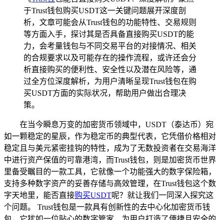
于Trust钱包购买USDT这一关键问题展开深度剖
析，文章可能会从Trust钱包的功能特性、交易规则
等方面入手，探讨其是否具备直接购买USDT的能
力，会考量钱包与不同交易平台的对接情况、相关
的合规要求以及可能存在的操作流程，或许还会分
析直接购买的便利性、安全性以及潜在风险等，通
过全方位深度解析，为用户清晰呈现Trust钱包在购
买USDT方面的实际状况，帮助用户做出合理决
策。
在当今瞬息万变的加密货币领域中，USDT（泰达币）宛
如一颗稳定的星辰，作为稳定币的典型代表，它凭借价格相对
稳定且与美元紧密挂钩的特性，成为了无数投资者在交易海洋
中进行资产保值的可靠港湾，而Trust钱包，则是加密货币世界
里备受瞩目的一款工具，它就像一个功能强大的数字保险箱，
支持多种数字资产的妥善存储与高效管理，在Trust钱包这个数
字天地里，能否直接
购买USDT
呢？就让我们一同深入探究这
个问题。 Trust钱包是一款具有创新性的去中心化加密货币钱
包，它犹如一位贴心的数字管家，为用户打造了便捷且安全的