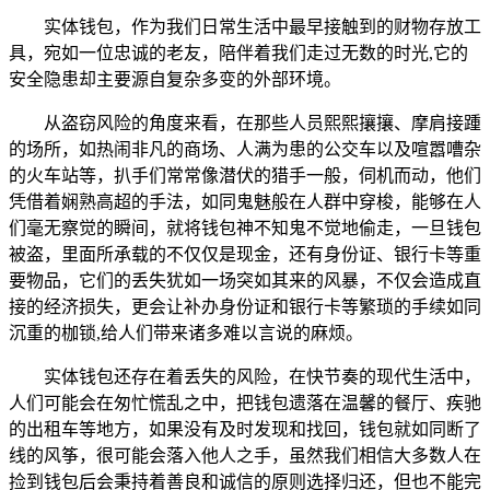
实体钱包，作为我们日常生活中最早接触到的财物存放工
具，宛如一位忠诚的老友，陪伴着我们走过无数的时光,它的
安全隐患却主要源自复杂多变的外部环境。
从盗窃风险的角度来看，在那些人员熙熙攘攘、摩肩接踵
的场所，如热闹非凡的商场、人满为患的公交车以及喧嚣嘈杂
的火车站等，扒手们常常像潜伏的猎手一般，伺机而动，他们
凭借着娴熟高超的手法，如同鬼魅般在人群中穿梭，能够在人
们毫无察觉的瞬间，就将钱包神不知鬼不觉地偷走，一旦钱包
被盗，里面所承载的不仅仅是现金，还有身份证、银行卡等重
要物品，它们的丢失犹如一场突如其来的风暴，不仅会造成直
接的经济损失，更会让补办身份证和银行卡等繁琐的手续如同
沉重的枷锁,给人们带来诸多难以言说的麻烦。
实体钱包还存在着丢失的风险，在快节奏的现代生活中，
人们可能会在匆忙慌乱之中，把钱包遗落在温馨的餐厅、疾驰
的出租车等地方，如果没有及时发现和找回，钱包就如同断了
线的风筝，很可能会落入他人之手，虽然我们相信大多数人在
捡到钱包后会秉持着善良和诚信的原则选择归还，但也不能完