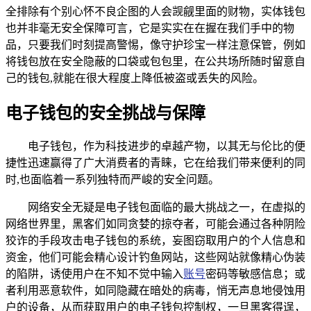
全排除有个别心怀不良企图的人会觊觎里面的财物，实体钱包
也并非毫无安全保障可言，它是实实在在握在我们手中的物
品，只要我们时刻提高警惕，像守护珍宝一样注意保管，例如
将钱包放在安全隐蔽的口袋或包包里，在公共场所随时留意自
己的钱包,就能在很大程度上降低被盗或丢失的风险。
电子钱包的安全挑战与保障
电子钱包，作为科技进步的卓越产物，以其无与伦比的便
捷性迅速赢得了广大消费者的青睐，它在给我们带来便利的同
时,也面临着一系列独特而严峻的安全问题。
网络安全无疑是电子钱包面临的最大挑战之一，在虚拟的
网络世界里，黑客们如同贪婪的掠夺者，可能会通过各种阴险
狡诈的手段攻击电子钱包的系统，妄图窃取用户的个人信息和
资金，他们可能会精心设计钓鱼网站，这些网站就像精心伪装
的陷阱，诱使用户在不知不觉中输入
账号
密码等敏感信息；或
者利用恶意软件，如同隐藏在暗处的病毒，悄无声息地侵蚀用
户的设备，从而获取用户的电子钱包控制权，一旦黑客得逞，