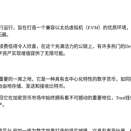
。
安链并行运行，旨在打造一个兼容以太坊虚拟机（EVM）的优质环
拓展。
费低得令人欣喜，在这个充满活力的公链上，有许多热门的DeFi项
字资产实现增值提供了无限可能。
据着重要的一席之地，它是一种具有去中心化特性的数字货币，如同数
自由地存储、发送和接收比特币。
但它在加密货币市场中始终拥有着不可撼动的重要地位，Trust
产。
链平台,宛如一座为数字世界打造的坚实城堡，它具有高吞吐量、