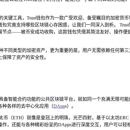
的关键工具，Trust钱包作为一款广受欢迎、备受瞩目的加密货
钱包究竟支持哪些区块链心存困惑，让我们一同深入剖析。 Trus
发展节点——被币安成功收购，这款钱包凭借其简洁友好、操作
多种不同类型的加密资产，更为重要的是，用户无需依赖任何第三
上保障了资产的安全性。
源的、具备智能合约功能的公共区块链平台，就如同一个充满无限可
各种各样的去中心化应用（
DApp
s）。
币（ETH）就像是皇冠上的明珠，光芒四射，基于以太坊ERC 
账操作，还能与各种精彩纷呈的DApps进行深度交互，用户可以轻