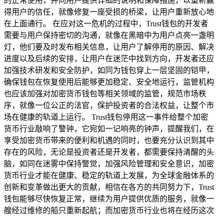
的正常使用，并向用户提供详细的说明和保障措施，以重新赢
得用户的信任，就像修复一座受损的桥梁，让用户重新放心地
在上面通行。 在应对这一危机的过程中，Trust钱包的开发者
需要与用户保持密切的沟通，就像在黑暗中为用户点亮一盏明
灯，他们要及时发布相关信息，让用户了解停用的原因、解决
进度以及后续的安排，让用户在迷茫中找到方向，开发者还应
加强技术研发和安全防护，如同为钱包穿上一层坚固的铠甲，
确保钱包在恢复使用后能够更加稳定、安全地运行，监管机构
也应该加强对加密货币钱包等相关领域的监管，规范市场秩
序，就像一位公正的法官，保护投资者的合法权益，让整个市
场在健康的轨道上运行。 Trust钱包停用这一事件给整个加密
货币行业敲响了警钟，它宛如一记响亮的钟声，提醒我们，在
享受加密货币带来的便利和机遇的同时，也要充分认识到其中
存在的风险，无论是投资者还是开发者，都需要保持清醒的头
脑，如同在迷雾中保持警觉，加强风险管理和安全意识，加密
货币行业才能在健康、稳定的轨道上发展，为全球金融体系的
创新和变革做出更大的贡献，相信在各方的共同努力下，Trust
钱包能够尽快恢复正常，继续为用户提供优质的服务，就像一
艘经过维修的船只重新起航；而加密货币行业也将在经历这次