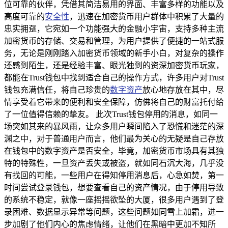
位可靠的伙伴，凭借其简洁易用的界面、丰富多样的功能以及
高度可靠的
安全性
，迅速在加密货币用户群体中积累了大量的
忠实拥趸，它宛如一个功能强大的金融小宇宙，支持多种主流
加密货币的存储、交易和管理，为用户提供了便捷的一站式服
务，无论是刚刚踏入加密货币领域的新手小白，对复杂的操作
还感到陌生，还是经验丰富、眼光独到的资深加密货币玩家，
都能在Trust钱包中找到适合自己的操作方式，许多用户对Trust
钱包充满信任，将自己珍贵的
数字资产
放心地存放在其中，尽
情享受着它带来的便利和安全保障，仿佛将自己的财富托付给
了一位值得信赖的挚友。 此次Trust钱包停用的消息，如同一
场突如其来的暴风雨，让众多用户瞬间陷入了恐慌和迷茫的深
渊之中，对于普通用户而言，他们最为关心的无疑是自己存放
在钱包中的数字资产是否安全，毕竟，加密货币市场具有其独
特的特殊性，一旦资产丢失或被盗，就如同石沉大海，几乎没
有找回的可能，一些用户在得知停用消息后，心急如焚，第一
时间尝试登录钱包，想要查看自己的资产情况，由于停用导致
的系统不稳定，就像一座摇摇欲坠的大厦，很多用户遇到了登
录困难、数据显示异常等问题，这些问题如同雪上加霜，进一
步加剧了他们内心的焦虑情绪，让他们在黑暗中更加不知所