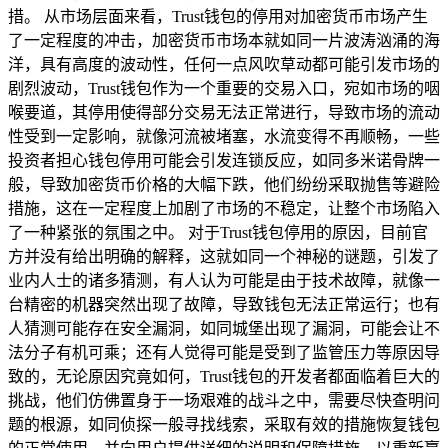
措。 从市场层面来看，Trust钱包的停用对加密货币市场产生
了一定程度的冲击，加密货币市场本就如同一片波涛汹涌的海
洋，具有高度的波动性，任何一点风吹草动都可能引发市场的
剧烈波动，Trust钱包作为一个重要的交易入口，宛如市场的咽
喉要道，其停用使得部分交易无法正常进行，导致市场的流动
性受到一定影响，就像河流被堵塞，水流变得不再顺畅，一些
投资者担心钱包停用可能会引发连锁反应，如同多米诺骨牌一
般，导致加密货币价格的大幅下跌，他们纷纷采取抛售等避险
措施，这在一定程度上加剧了市场的不稳定，让整个市场陷入
了一种紧张的氛围之中。 对于Trust钱包停用的原因，目前官
方并没有给出明确的解释，这就如同一个神秘的谜题，引发了
业内人士的诸多猜测，有人认为可能是由于技术故障，就像一
台精密的机器突然出现了故障，导致钱包无法正常运行；也有
人猜测可能存在安全漏洞，如同城堡出现了漏洞，可能会让不
法分子有机可乘；还有人觉得可能是受到了监管压力等原因导
致的，无论原因究竟如何，Trust钱包的开发者都面临着巨大的
挑战，他们仿佛置身于一场艰难的战斗之中，需要尽快查明问
题的根源，如同侦探一般寻找线索，采取有效的措施恢复钱包