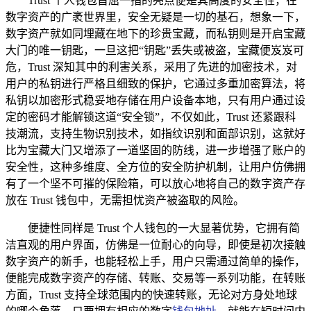
Trust 个人钱包首屈一指的亮点便是其高度的安全性，在
数字资产的广袤世界里，安全无疑是一切的基石，想象一下，
数字资产就如同埋藏在地下的珍贵宝藏，而私钥则是开启宝藏
大门的唯一钥匙，一旦这把“钥匙”丢失或被盗，宝藏便岌岌可
危，Trust 深知其中的利害关系，采用了先进的加密技术，对
用户的私钥进行严格且细致的保护，它通过多重加密算法，将
私钥以加密形式稳妥地存储在用户设备本地，只有用户通过设
定的密码才能解锁这道“安全锁”，不仅如此，Trust 还紧跟科
技潮流，支持生物识别技术，如指纹识别和面部识别，这就好
比为宝藏大门又增添了一道坚固的防线，进一步增强了账户的
安全性，这种多维度、全方位的安全防护机制，让用户仿佛拥
有了一个坚不可摧的保险箱，可以放心地将自己的数字资产存
放在 Trust 钱包中，无需担忧资产被盗取的风险。
便捷性同样是 Trust 个人钱包的一大显著优势，它拥有简
洁直观的用户界面，仿佛是一位耐心的向导，即使是初次接触
数字资产的新手，也能轻松上手，用户只需通过简单的操作，
便能完成数字资产的存储、转账、交易等一系列功能，在转账
方面，Trust 支持全球范围内的快速转账，无论对方身处地球