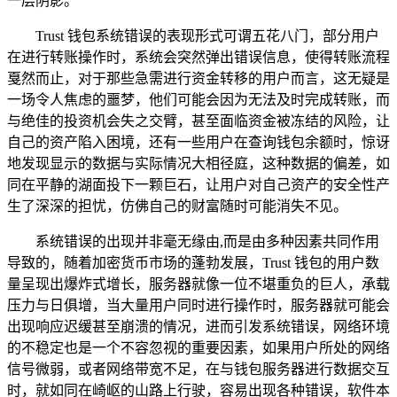
一层阴影。
Trust 钱包系统错误的表现形式可谓五花八门，部分用户
在进行转账操作时，系统会突然弹出错误信息，使得转账流程
戛然而止，对于那些急需进行资金转移的用户而言，这无疑是
一场令人焦虑的噩梦，他们可能会因为无法及时完成转账，而
与绝佳的投资机会失之交臂，甚至面临资金被冻结的风险，让
自己的资产陷入困境，还有一些用户在查询钱包余额时，惊讶
地发现显示的数据与实际情况大相径庭，这种数据的偏差，如
同在平静的湖面投下一颗巨石，让用户对自己资产的安全性产
生了深深的担忧，仿佛自己的财富随时可能消失不见。
系统错误的出现并非毫无缘由,而是由多种因素共同作用
导致的，随着加密货币市场的蓬勃发展，Trust 钱包的用户数
量呈现出爆炸式增长，服务器就像一位不堪重负的巨人，承载
压力与日俱增，当大量用户同时进行操作时，服务器就可能会
出现响应迟缓甚至崩溃的情况，进而引发系统错误，网络环境
的不稳定也是一个不容忽视的重要因素，如果用户所处的网络
信号微弱，或者网络带宽不足，在与钱包服务器进行数据交互
时，就如同在崎岖的山路上行驶，容易出现各种错误，软件本