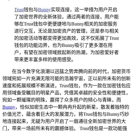
Trust
钱包与
Bunny
实现连接，这一举措为用户开启
了加密世界的全新体验，通过两者的连接，用户能
够在Trust钱包中更便捷地与Bunny相关的加密服务
进行交互，无论是加密资产的管理，还是参与相关
的加密活动等都变得更加高效，这不仅拓展了Trust
钱包的功能边界，也为Bunny吸引了更多潜在用
户，有望在加密领域掀起新的热潮，为加密爱好者
带来更丰富多样的使用感受。
在当今数字化浪潮以迅猛之势奔腾向前的时代，加密货币
领域宛如一片充满无限可能的浩瀚宇宙，正以前所未有的创新
速度和拓展规模不断演进，Trust钱包，作为一款在加密钱包应
用领域备受瞩目的明星产品，凭借其卓越的安全性和便捷性，
宛如一颗璀璨的明珠，赢得了众多用户的倾心与青睐，而
Bunny
，恰似加密生态中一颗冉冉升起的新星，散发着独特的
价值光芒，蕴含着巨大的发展潜力，将Trust钱包与Bunny巧妙
地连接起来，无疑为用户开启了一扇通往全新加密世界的大
门，带来一场前所未有的震撼体验。 Trust钱包是一款功能强