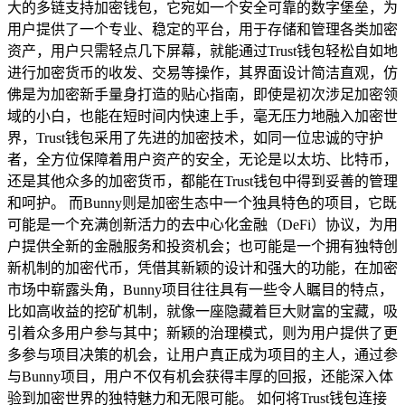
大的多链支持加密钱包，它宛如一个安全可靠的数字堡垒，为
用户提供了一个专业、稳定的平台，用于存储和管理各类加密
资产，用户只需轻点几下屏幕，就能通过Trust钱包轻松自如地
进行加密货币的收发、交易等操作，其界面设计简洁直观，仿
佛是为加密新手量身打造的贴心指南，即使是初次涉足加密领
域的小白，也能在短时间内快速上手，毫无压力地融入加密世
界，Trust钱包采用了先进的加密技术，如同一位忠诚的守护
者，全方位保障着用户资产的安全，无论是以太坊、比特币，
还是其他众多的加密货币，都能在Trust钱包中得到妥善的管理
和呵护。 而Bunny则是加密生态中一个独具特色的项目，它既
可能是一个充满创新活力的去中心化金融（DeFi）协议，为用
户提供全新的金融服务和投资机会；也可能是一个拥有独特创
新机制的加密代币，凭借其新颖的设计和强大的功能，在加密
市场中崭露头角，Bunny项目往往具有一些令人瞩目的特点，
比如高收益的挖矿机制，就像一座隐藏着巨大财富的宝藏，吸
引着众多用户参与其中；新颖的治理模式，则为用户提供了更
多参与项目决策的机会，让用户真正成为项目的主人，通过参
与Bunny项目，用户不仅有机会获得丰厚的回报，还能深入体
验到加密世界的独特魅力和无限可能。 如何将Trust钱包连接