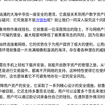
汹涌的大海中寻找一座安全的港湾，它直接关系到用户数字资产能否
与疑问：它究竟是不是
冷钱包
呢？就让我们一同深入探究这个问
形象地称作离线钱包，它就像是一位深居简出的隐士，不与网络产
不可摧的堡垒，最大程度地降低了被黑客攻击的风险，因为在离
，始终连接着网络，它的优势在于为用户提供了极大的便利，让用
络环境就像是一片充满暗礁和漩涡的海洋，存在着各种潜在的威
户只需在手机上轻松下载并安装，就能开启数字资产的管理之旅，从它
还是进行交易操作，都离不开网络的支持，这种特性使得它在使
同时，这也意味着它不可避免地存在一定的安全风险。
，为了保障用户资产的安全，它采取了一系列精心设计的安全措施，
中被窃取，它还支持多重签名功能，用户可以设置多个签名来增
恢复功能，用户可以通过助记词来备份自己的钱包，在遇到意外情况