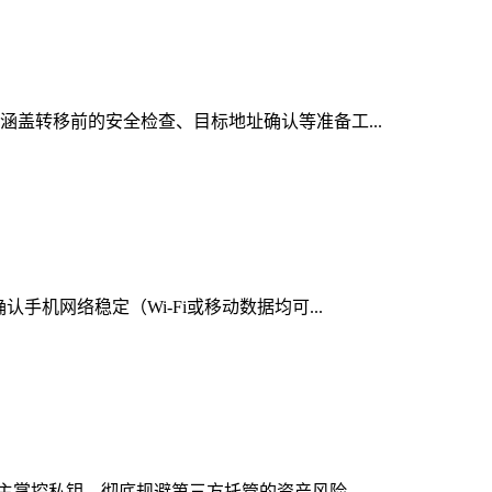
，涵盖转移前的安全检查、目标地址确认等准备工...
手机网络稳定（Wi-Fi或移动数据均可...
自主掌控私钥，彻底规避第三方托管的资产风险...