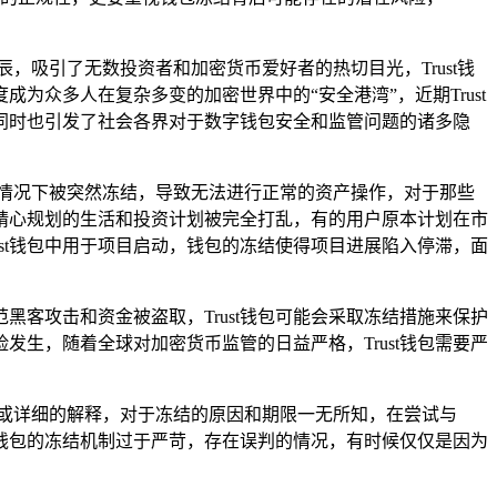
吸引了无数投资者和加密货币爱好者的热切目光，Trust钱
众多人在复杂多变的加密世界中的“安全港湾”，近期Trust
同时也引发了社会各界对于数字钱包安全和监管问题的诸多隐
的情况下被突然冻结，导致无法进行正常的资产操作，对于那些
本精心规划的生活和投资计划被完全打乱，有的用户原本计划在市
st钱包中用于项目启动，钱包的冻结使得项目进展陷入停滞，面
黑客攻击和资金被盗取，Trust钱包可能会采取冻结措施来保护
生，随着全球对加密货币监管的日益严格，Trust钱包需要严
或详细的解释，对于冻结的原因和期限一无所知，在尝试与
st钱包的冻结机制过于严苛，存在误判的情况，有时候仅仅是因为