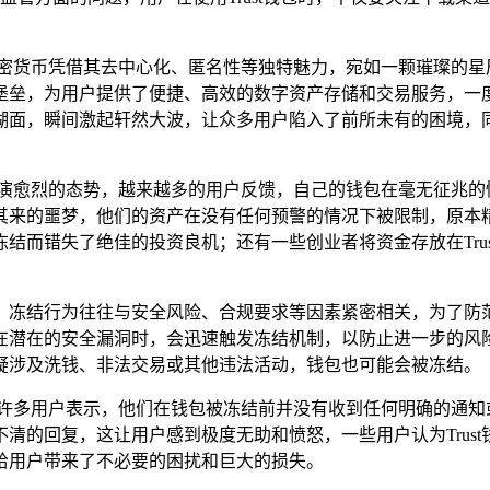
密货币凭借其去中心化、匿名性等独特魅力，宛如一颗璀璨的星辰，
垒，为用户提供了便捷、高效的数字资产存储和交易服务，一度成为
湖面，瞬间激起轩然大波，让众多用户陷入了前所未有的困境，
现出愈演愈烈的态势，越来越多的用户反馈，自己的钱包在毫无征兆
突如其来的噩梦，他们的资产在没有任何预警的情况下被限制，原
结而错失了绝佳的投资良机；还有一些创业者将资金存放在Tru
看，冻结行为往往与安全风险、合规要求等因素紧密相关，为了防范
潜在的安全漏洞时，会迅速触发冻结机制，以防止进一步的风险发
疑涉及洗钱、非法交易或其他违法活动，钱包也可能会被冻结。
,许多用户表示，他们在钱包被冻结前并没有收到任何明确的通知
糊不清的回复，这让用户感到极度无助和愤怒，一些用户认为Tru
给用户带来了不必要的困扰和巨大的损失。