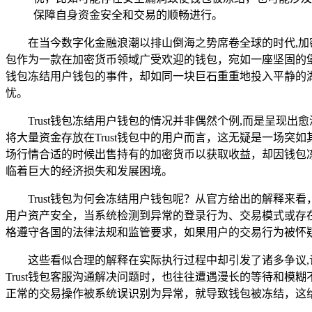
保障自身资金安全和交易的顺畅进行。
在当今数字化金融浪潮以排山倒海之势席卷全球的时代,加
包作为一款在加密货币领域广受欢迎的钱包，宛如一座坚固的堡
钱包冻结用户钱包的事件，却如同一块巨石重重地投入平静的
忧。
Trust钱包冻结用户钱包的情况并非偶然个例,而是呈
将大量资金存放在Trust钱包中的用户而言，这无疑是一场
场行情合适的时候出售持有的加密货币以获取收益，却因钱包冻
临着巨大的经济损失和发展困境。
Trust钱包为何会冻结用户钱包呢？从官方给出的解释来
用户资产安全，当系统检测到异常的登录行为、交易模式或存在
格遵守各国的法律法规和监管要求，如果用户的交易行为被怀
这些看似合理的解释在实际执行过程中却引发了诸多争议
Trust钱包客服沟通解决问题时，也往往遭遇漫长的等待和模
正常的交易操作被系统误识别为异常，就导致钱包被冻结，这