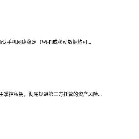
手机网络稳定（Wi-Fi或移动数据均可...
自主掌控私钥，彻底规避第三方托管的资产风险...