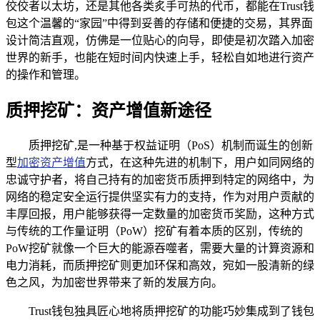
佼佼者以太坊，还是其他各类炙手可热的代币，都能在Trust钱
包这个温馨的“家园”中得到妥善的存储和便捷的交易，其界面
设计简洁直观，仿佛是一位贴心的向导，即使是初次踏入加密
世界的新手，也能在短时间内快速上手，轻松自如地进行资产
的操作和管理。
质押挖矿：资产增值新途径
质押挖矿,是一种基于权益证明（PoS）机制而诞生的创新
型
加密资产增值
方式，在这种先进的机制下，用户如同网络的
忠诚守护者，将自己持有的加密货币质押到特定的网络中，为
网络的稳定安全运行提供坚实有力的支持，作为对用户贡献的
丰厚回报，用户能够获得一定数量的加密货币奖励，这种方式
与传统的工作量证明（PoW）挖矿有着本质的区别，传统的
PoW挖矿就像一个巨大的能源吞噬者，需要大量的计算资源和
电力消耗，而质押挖矿则更加环保和高效，宛如一股清新的绿
色之风，为加密世界带来了新的发展方向。
Trust钱包独具匠心地将质押挖矿的功能巧妙集成到了钱包