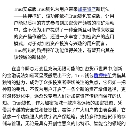
Trust安卓版Trust钱包为用户带来
加密资产
新玩法
——质押挖矿，该功能依托Trust钱包安卓版，让用
户能以质押的方式参与到加密资产领域的挖矿活动
中，这不仅为用户提供了一种全新且可能带来收益
的资产操作途径，还进一步丰富了加密资产的应用
模式，对于对加密资产投资有兴趣的用户而言，
Trust钱包的质押挖矿功能值得关注，有望开启其在
该领域的新体验。
在当今瞬息万变且充满无限可能的加密货币世界中,创新
的金融玩法如璀璨星辰般层出不穷，Trust钱包
质押挖矿
凭借其
独特的魅力，成为了众多投资者密切关注的焦点，它宛如一把
神奇的钥匙，不仅为用户开启了一条全新的资产增值途径，更
在潜移默化中，逐渐改变着人们对加密资产传统而保守的认
知。 Trust钱包，作为加密领域一款声名远扬的加密钱包，凭
借其卓越的安全性和便捷性，赢得了广大用户的由衷喜爱，它
就像一个功能强大的数字资产保险箱，支持多种加密货币的存
储与管理，无论是具有开创性意义的比特币、智能合约领域的