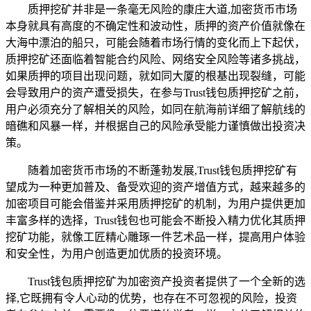
质押挖矿并非是一条毫无风险的康庄大道,加密货币市场
本身就具有高度的不确定性和波动性，质押的资产价值就像在
大海中漂泊的船只，可能会随着市场行情的变化而上下起伏，
质押挖矿还面临着智能合约风险、网络安全风险等诸多挑战，
如果质押的项目出现问题，就如同大厦的根基出现裂缝，可能
会导致用户的资产遭受损失，在参与Trust钱包质押挖矿之前，
用户必须充分了解相关的风险，如同在航海前详细了解航线的
暗礁和风暴一样，并根据自己的风险承受能力谨慎做出投资决
策。
随着加密货币市场的不断蓬勃发展,Trust钱包质押挖矿有
望成为一种更加普及、备受欢迎的资产增值方式，越来越多的
加密项目可能会借鉴并采用质押挖矿的机制，为用户提供更加
丰富多样的选择，Trust钱包也可能会不断投入精力优化其质押
挖矿功能，就像工匠精心雕琢一件艺术品一样，提高用户体验
和安全性，为用户创造更加优质的投资环境。
Trust钱包质押挖矿为加密资产投资者提供了一个全新的选
择,它既拥有令人心动的优势，也存在不可忽视的风险，投资