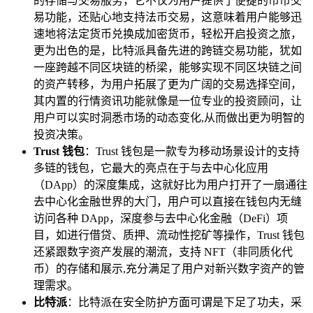
的存储与交易服务，它不仅为用户提供了便捷的币币交
易功能，还贴心地支持法币交易，这意味着用户能够迅
速地将法定货币兑换成加密货币，轻松开启投资之旅，
更为出色的是，比特派具备先进的跨链交易功能，犹如
一座跨越不同区块链的桥梁，能够实现不同区块链之间
的资产转移，为用户拓展了更为广阔的交易选择空间，
其内置的行情资讯功能就像是一位专业的投资顾问，让
用户可以实时洞悉市场的动态变化,从而做出更为明智的
投资决策。
Trust 钱包
：Trust 钱包是一款专为移动场景设计的支持
多链的钱包，它最大的亮点在于与去中心化应用
（DApp）的深度集成，这就好比为用户打开了一扇通往
去中心化金融世界的大门，用户可以直接在钱包内无缝
访问各种 DApp，深度参与去中心化金融（DeFi）项
目，如进行借贷、质押、流动性挖矿等操作，Trust 钱包
还紧跟数字资产发展的潮流，支持 NFT（非同质化代
币）的存储和展示,充分满足了用户对新兴数字资产的管
理需求。
比特派
：比特派在安全防护方面可谓是下足了功夫，采