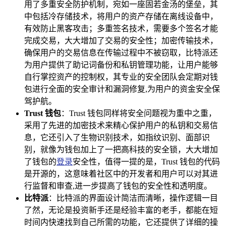
用了多重安全防护机制，宛如一座固若金汤的堡垒，其
中包括冷存储技术，将用户的资产存储在离线设备中，
有效防止黑客攻击；多重签名技术，需要多个签名才能
完成交易，大大增加了交易的安全性；加密传输技术，
确保用户的交易信息在传输过程中不被窃取，比特派还
为用户提供了助记词备份和私钥管理功能，让用户能够
自行掌控资产的控制权，其专业的安全团队会定期对钱
包进行全面的安全审计和漏洞修复,为用户的资金安全保
驾护航。
Trust 钱包
：Trust 钱包同样将安全问题视为重中之重，
采用了先进的加密技术来精心保护用户的私钥和交易信
息，它还引入了生物识别技术，如指纹识别、面部识
别，就像为钱包加上了一把高科技的安全锁，大大增加
了钱包的
登录
安全性，值得一提的是，Trust 钱包的代码
是开源的，这意味着社区中的开发者和用户可以对其进
行监督和审查,进一步提高了钱包的安全性和透明度。
比特派
：比特派的界面设计简洁而清晰，操作逻辑一目
了然，无论是投资新手还是经验丰富的老手，都能在短
时间内快速找到自己所需的功能，它还提供了详细的操