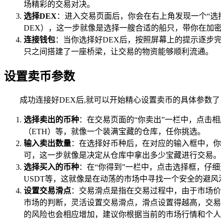
场精彩的交易对决。
选择DEX
：进入交易页面后，你会在右上角发现一个“选择
DEX），这一步就像是选择一艘合适的船只，带你在加
连接钱包
：当你选择好DEX后，按照屏幕上的提示逐步
只之间搭建了一座桥梁，让交易的物资能够顺利流通。
设置卖币参数
成功连接好DEX后,就可以开始精心设置卖币的具体参数
选择卖出的币种
：在交易页面的“你卖出”一栏中，点击相
（ETH）等，就像一个装满宝藏的仓库，任你挑选。
输入卖出数量
：在选择好币种后，在对应的输入框中，你
可，这一步就像是决定从仓库中拿出多少宝藏进行交易。
选择买入的币种
：在“你得到”一栏中，点击选择框，仔
USDT等，这就像是在动荡的市场中寻找一个安全的避风
设置交易滑点
：交易滑点是指在交易过程中，由于市场价
市场的判断，灵活设置交易滑点，滑点设置得越高，交易
的风险也会相应增加，建议你根据当前的市场行情和个人的