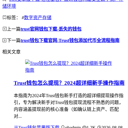
储环境
标签：
#
数字资产存储
上一篇
trust官网钱包下载-丢失的钱包
下一篇
trust钱包下载官网-Trust钱包添加代币全流程指南
相关文章
Trust钱包怎么提现？2024超详细新手操作指南
本指南为2024年Trust钱包新手打造的超详细提现操作指
引，专为解决新手对Trust钱包提现流程不熟悉的问题，
内容涵盖提现前的核心准备（如确认链上资产、匹配
对...
Trust钱包苹果版下载
qbadmin
1.2K
2026-08-08