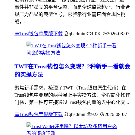
事件并非孤立的平台调整，而是全球监管趋严、行业合
规压力凸显的典型信号，它警示行业需直面合规性挑
战，...
Trust钱包苹果版下载
qbadmin
1.0K
2026-08-07
TWT在Trust钱包怎么变现？2种新手一看就会
的实操方法
聚焦新手需求，梳理了TWT（Trust钱包原生代币）在
Trust钱包中变现的两种易上手实操方法，全程简化操作
门槛，第一种可直接通过Trust钱包内置的去中心化交...
Trust钱包苹果版下载
qbadmin
923
2026-08-07