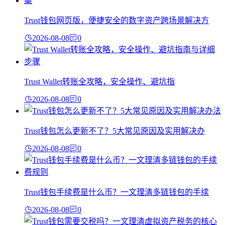
Trust钱包网页版，便捷安全的数字资产跨场景解决方
2026-08-08
0
Trust Wallet转账全攻略，安全操作、避坑指
2026-08-08
0
Trust钱包怎么更新不了？5大常见原因及实用解决办
2026-08-08
0
Trust钱包手续费是什么币？一文理清多链钱包的手续
2026-08-08
0