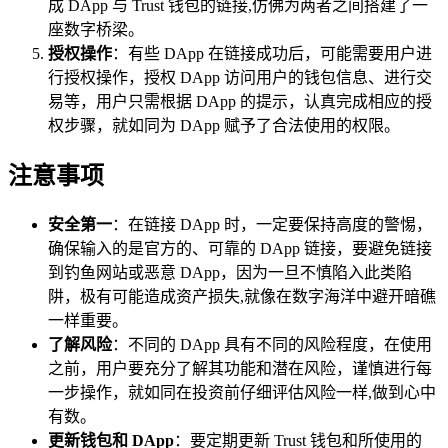
成 DApp 与 Trust 钱包的链接,仿佛为两者之间搭建了一
座数字桥梁。
授权操作
：有些 DApp 在链接成功后，可能需要用户进
行授权操作，授权 DApp 访问用户的钱包信息、进行交
易等，用户只需根据 DApp 的提示，认真完成相应的授
权步骤，就如同为 DApp 赋予了合法使用的权限。
注意事项
安全第一
：在链接 DApp 时，一定要保持高度的警惕，
确保输入的是官方的、可靠的 DApp 链接，要避免链接
到钓鱼网站或恶意 DApp，因为一旦不慎陷入此类陷
阱，极有可能造成资产损失,就像在数字海洋中避开暗礁
一样重要。
了解风险
：不同的 DApp 具有不同的风险程度，在使用
之前，用户要充分了解其功能和潜在风险，谨慎进行每
一步操作，就如同在投资前仔细评估风险一样,做到心中
有数。
更新钱包和 DApp
：要定期更新 Trust 钱包和所使用的