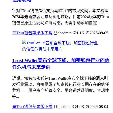
针对“Trust钱包是否支持马蹄链”的常见疑问，本文梳理
2024年最新兼容动态及实用攻略，目前2024版本的Trust
钱包已原生适配马蹄链网络，无需手动添加自定...
Trust钱包苹果版下载
qbadmin
1.1K
2026-08-05
Trust Wallet宣布全球下线，加密钱包行业的信
任危机与未来走向
近期，知名加密钱包Trust Wallet宣布全球下线的消息引
发行业震动，直接暴露了加密钱包行业长期存在的信任
危机——用户资产托管安全、平台运营透明度、合规性
等...
Trust钱包苹果版下载
qbadmin
1.0K
2026-08-04