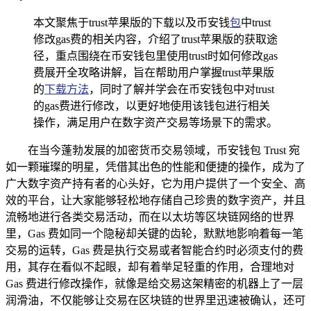
本文聚焦于trust苹果版的下载以及币安钱
包
中trust
修改gas费的相关内容，介绍了trust苹果版的获取途
径，重点围绕在币安钱包里使用trust时如何修改gas
费展开全攻略讲解，旨在帮助用户掌握trust苹果版
的
下载方法
，同时了解并学会在币安钱包中对trust
的gas费进行修改，以更好地使用该钱包进行相关
操作，满足用户在数字资产交易等场景下的需求。
在当今蓬勃发展的加密货币交易领域，币安钱包 Trust 宛
如一颗璀璨的明星，凭借其出色的性能和便捷的操作，成为了
广大数字资产持有者的心头好，它为用户提供了一个安全、高
效的平台，让大家能够轻松地存储自己珍贵的数字资产，并且
流畅地进行各类交易活动，而在以太坊等区块链网络的世界
里，Gas 费如同一个隐秘却关键的齿轮，默默地影响着每一笔
交易的运转，Gas 费是执行交易或者智能合约时必须支付的费
用，其存在看似不起眼，却有着举足轻重的作用，合理地对
Gas 费进行修改操作，就像是给交易这架精密的机器上了一层
润滑油，不仅能够让交易在区块链的世界里迅速被确认，还可