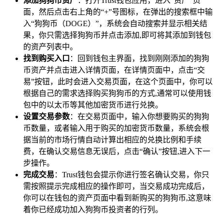
添加狗狗币资产
：打开Trust钱包应用，进入“资产”页
面，然后点击右上角的“+”号图标，在弹出的搜索框中输
入“狗狗币（DOGE）”，系统会自动搜索并显示相关结
果，你只需选择狗狗币并点击添加,即可将其添加到钱包
的资产列表中。
找到购买入口
：回到钱包主界面，找到刚刚添加的狗狗
币资产并点击进入详情页面，在详情页面中，点击“交
易”按钮，此时会进入交易页面，在这个页面中，你可以
根据自己的需求选择购买狗狗币的方式,通常可以使用钱
包中的以太币等其他加密货币进行兑换。
设置交易参数
：在交易页面中，输入你想要购买的狗狗
币数量，或者输入用于购买的加密货币数量，系统会根
据当前的市场行情自动计算出相应的兑换比例和手续
费，在确认交易信息无误后，点击“确认”按钮,进入下一
步操作。
完成交易
：Trust钱包会提示你进行签名确认交易，你只
需按照提示完成相应的操作即可，当交易成功完成后，
你可以在钱包的资产页面中看到新购买的狗狗币,这意味
着你已经成功加入狗狗币投资者的行列。