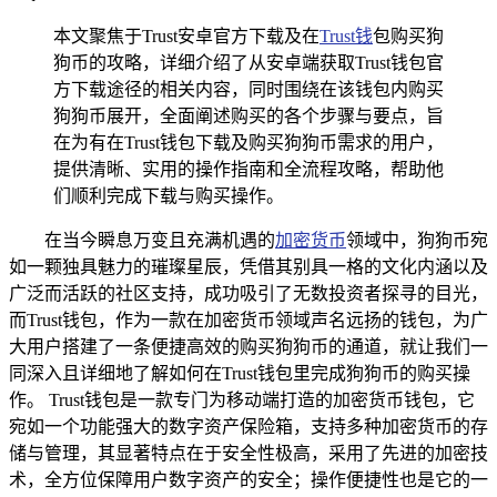
本文聚焦于Trust安卓官方下载及在
Trust钱
包购买狗
狗币的攻略，详细介绍了从安卓端获取Trust钱包官
方下载途径的相关内容，同时围绕在该钱包内购买
狗狗币展开，全面阐述购买的各个步骤与要点，旨
在为有在Trust钱包下载及购买狗狗币需求的用户，
提供清晰、实用的操作指南和全流程攻略，帮助他
们顺利完成下载与购买操作。
在当今瞬息万变且充满机遇的
加密货币
领域中，狗狗币宛
如一颗独具魅力的璀璨星辰，凭借其别具一格的文化内涵以及
广泛而活跃的社区支持，成功吸引了无数投资者探寻的目光，
而Trust钱包，作为一款在加密货币领域声名远扬的钱包，为广
大用户搭建了一条便捷高效的购买狗狗币的通道，就让我们一
同深入且详细地了解如何在Trust钱包里完成狗狗币的购买操
作。 Trust钱包是一款专门为移动端打造的加密货币钱包，它
宛如一个功能强大的数字资产保险箱，支持多种加密货币的存
储与管理，其显著特点在于安全性极高，采用了先进的加密技
术，全方位保障用户数字资产的安全；操作便捷性也是它的一