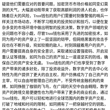
疑是他们需要应对的首要问题，加密货币市场价格如同变幻莫
测的天气，大幅波动既带来了获取高额利润的诱人机会，也伴
随着巨大的风险，Trust钱包的用户们需要时刻像警惕的哨兵一
样关注市场动态，不断学习相关的投资知识和技巧，以便在复
杂多变的市场环境中做出明智的投资决策，数字资产领域的安
全问题也不容小觑，尽管Trust钱包采用了先进的加密技术，如
同为用户的资产穿上了一层坚固的铠甲，但网络黑客的攻击手
段也在不断升级，宛如狡猾的敌人，时刻觊觎着用户的资产，
用户需要提高自身的安全意识，采取诸如设置强密码、开启双
重认证等措施，如同为自己的资产加上一道道坚实的防线，确
保自己的资产安全无虞。 Trust钱包的用户们也享受到了数字
资产带来的诸多好处，除了投资收益外，数字资产的去中心化
特性为用户提供了更大的自主权，用户仿佛成为了自己资产的
主宰，可以自由地管理自己的资产，不受传统金融机构的束
缚，如同挣脱了枷锁的飞鸟，在广阔的天空中自由翱翔，数字
资产的跨境交易便捷性也为用户带来了更多的商业机会，通过
Trust钱包，用户可以轻松地进行全球范围内的数字资产交易，
打破了地域和时间的限制，如同拥有了一把穿越时空的钥匙，