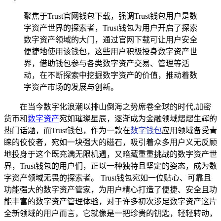
聚焦于Trust官网钱包下载，强调Trust钱包用户是数
字资产世界的探索者，Trust钱包为用户开启了探索
数字资产领域的大门，通过官网下载可让用户安全
便捷地使用该钱包，这些用户积极投身数字资产世
界，借助钱包参与各类数字资产交易、管理等活
动，在不断探索中挖掘数字资产的价值，推动着数
字资产市场的发展与创新。
在当今数字化浪潮以排山倒海之势席卷全球的时代,加密
货币和
数字资产
宛如璀璨星辰，逐渐成为金融领域熠熠生辉的
热门话题，而Trust钱包，作为一款在
数字钱包
应用领域备受青
睐的佼佼者，宛如一块强大的磁石，吸引着众多用户义无反顾
地投身于这个既充满无限机遇，又暗藏重重挑战的数字资产世
界，Trust钱包的用户们，正以一种独特且坚定的姿态，成为数
字资产领域无畏的探索者。 Trust钱包宛如一位贴心、可靠且
功能强大的数字资产管家，为用户精心打造了便捷、安全且功
能丰富的数字资产管理体验，对于许多初次涉足数字资产这片
全新领域的用户而言，它就像是一把珍贵的钥匙，轻轻转动，