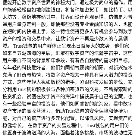
便能开启数字资产世界的神秘大门，通过极为简单的操作，用
户能够轻松自如地创建钱包，将各种加密货币，如比特币、以
太坊等，稳稳地存储其中，其界面设计直观易懂，仿佛是为普
通用户量身定制一般，即便那些没有专业金融知识的人，也能
在短时间内快速上手，这一特性使得更多人有机会参与到数字
资产的投资和交易中来，让数字资产不再是少数人的专属领
域。 Trust钱包的用户群体正呈现出日益庞大的态势，他们宛
如来自五湖四海的星辰，汇聚在数字资产的浩瀚宇宙中，这些
用户来自不同的背景和年龄段，有着各自独特的需求和目标，
有年轻的科技爱好者，他们如同朝气蓬勃的朝阳，对新兴技术
充满了好奇与热情，将数字资产视为一种具有巨大潜力的投资
方式，这些年轻人犹如敏锐的猎手，紧跟科技发展的步伐，充
分利用Trust钱包积极参与各种加密货币的交易，不断探索新的
投资机会，试图在数字资产的海洋中捕获属于自己的宝藏，也
有一些经验丰富的投资者，他们如同睿智的航海家，看中数字
资产市场的高收益潜力，借助Trust钱包的安全保障和便捷功
能，对自己的资产进行多元化配置，以降低风险，实现资产的
稳健增长。 在数字资产的交易过程中，Trust钱包的用户们仿
佛置身于波涛汹涌的大海，面临着诸多挑战，市场的波动性无