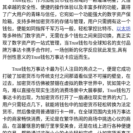
Trust钱包，作为加密货币钱包领域的一颗璀璨明星，凭借
其卓越的安全性、便捷的操作体验以及丰富多样的功能，赢得
了广大用户的青睐与信任，它宛如一个功能强大的数字资产保
险箱，支持多种加密货币的存储与管理，用户只需拥有这一个
钱包，便能如同指挥千军万马一般，轻松掌控比特币、
以太坊
等多种热门数字资产，无需在多个钱包之间来回切换，真正实
现了数字资产的一站式管理，当Trust钱包与全球知名的支付品
牌万事达卡携手合作时，一场创新的化学反应就此发生,具有
开创性意义的Trust钱包万事达卡应运而生。
Trust钱包万事达卡最为引人注目的亮点之一，便是它成功
打破了加密货币与传统支付之间那道看似坚不可摧的壁垒，在
过去，加密货币仿佛被禁锢在虚拟的数字世界中，犹如笼中之
鸟，难以直接在现实生活的消费场景中大展拳脚，Trust钱包万
事达卡的出现，为加密货币打开了一扇通往现实世界的大门，
用户只需轻点几下，就能将钱包中的加密货币轻松转换为法定
货币，然后像使用普通银行卡一样，在全球范围内支持万事达
卡的商家畅快消费，无论是在繁华热闹的商场中挑选心仪的商
品，在温馨惬意的餐厅里享受美食，还是在线上进行各种便捷