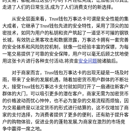
的交易，都能通过这张小小的卡片轻松完成，让加密货币真正
走进了人们的日常生活,成为了人们消费支付的新选择。
从安全层面来看，Trust钱包万事达卡可谓是安全性能的集
大成者，它继承了Trust钱包先进的安全特性，采用了顶尖的加
密技术，如同为用户的私钥和资产筑起了一道坚不可摧的钢铁
长城，有效防止黑客攻击和数据泄露，万事达卡拥有一套完善
的安全体系和风险防控机制，就像一位经验丰富的保镖，为每
一笔交易提供了可靠的安全保障，用户可以毫无后顾之忧地使
用这张卡片进行各种支付活动,将资金
安全问题
抛诸脑后。
对于商家而言，Trust钱包万事达卡的出现无疑是一场及时
雨，带来了全新的发展机遇，随着加密货币用户群体的不断壮
大，接受Trust钱包万事达卡支付就如同打开了一扇通往新客户
群体的大门，可以吸引更多的潜在客户，商家无需为加密货币
的价格波动而忧心忡忡，也不必为复杂的交易流程而烦恼，因
为交易最终是以法定货币的形式进行结算的，这不仅增加了商
家的支付选择，为消费者提供了更多的便利，还有助于提升客
户的购物体验，促进业务的蓬勃发展,为商家在激烈的市场竞
争中赢得一席之地。