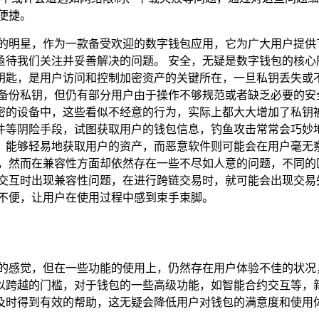
、便捷。
宛如一颗璀璨的明星，作为一款备受欢迎的数字钱包应用，它为广大用户提
一些亟待我们关注并妥善解决的问题。 安全，无疑是数字钱包的核心所在
钥匙，是用户访问和控制加密资产的关键所在，一旦私钥丢失或
等方式来辅助备份私钥，但仍有部分用户由于操作不够规范或者缺乏必
备中，这些看似不经意的行为，实际上都大大增加了私钥被盗取的可能
件等阴险手段，试图获取用户的钱包信息，钓鱼攻击常常会巧妙
，能够轻易地获取用户的资产，而恶意软件则可能会在用户毫无
链网络的能力，然而在兼容性方面却依然存在一些不尽如人意的问题，
块链网络进行交互时出现兼容性问题，在进行跨链交易时，就可能会出
了极大的不便，让用户在使用过程中感到束手束脚。
给人一种清爽的感觉，但在一些功能的使用上，仍然存在用户体验不佳
越的门槛，对于钱包的一些高级功能，如智能合约交互等，新手用户可
及时得到有效的帮助，这无疑会降低用户对钱包的满意度和使用